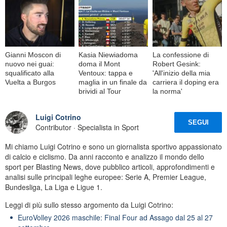
Gianni Moscon di
Kasia Niewiadoma
La confessione di
nuovo nei guai:
doma il Mont
Robert Gesink:
squalificato alla
Ventoux: tappa e
'All'inizio della mia
Vuelta a Burgos
maglia in un finale da
carriera il doping era
brividi al Tour
la norma'
Luigi Cotrino
SEGUI
Contributor · Specialista in Sport
Mi chiamo Luigi Cotrino e sono un giornalista sportivo appassionato
di calcio e ciclismo. Da anni racconto e analizzo il mondo dello
sport per Blasting News, dove pubblico articoli, approfondimenti e
analisi sulle principali leghe europee: Serie A, Premier League,
Bundesliga, La Liga e Ligue 1.
Leggi di più sullo stesso argomento da Luigi Cotrino:
EuroVolley 2026 maschile: Final Four ad Assago dal 25 al 27