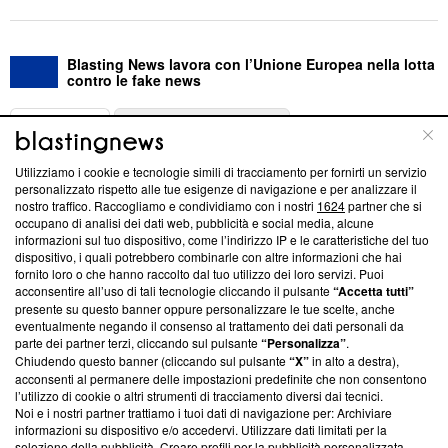
Blasting News lavora con l’Unione Europea nella lotta
contro le fake news
ABOUT
LINEA EDITORIALE
Utilizziamo i cookie e tecnologie simili di tracciamento per fornirti un servizio
Questa sezione offre informazioni trasparenti su Blasting
personalizzato rispetto alle tue esigenze di navigazione e per analizzare il
nostro traffico. Raccogliamo e condividiamo con i nostri
1624
partner che si
News, sui nostri processi editoriali e su come ci impegniamo a
occupano di analisi dei dati web, pubblicità e social media, alcune
creare news di qualità. Inoltre, afferma la nostra aderenza a
informazioni sul tuo dispositivo, come l’indirizzo IP e le caratteristiche del tuo
‘Trust Project - News with Integrity’
Blasting News non è
dispositivo, i quali potrebbero combinarle con altre informazioni che hai
ancora membro del programma, ma ha richiesto di farne
fornito loro o che hanno raccolto dal tuo utilizzo dei loro servizi. Puoi
parte; Trust Project non ha ancora effettuato una verifica di
acconsentire all’uso di tali tecnologie cliccando il pulsante
“Accetta tutti”
conformità agli standard.
presente su questo banner oppure personalizzare le tue scelte, anche
eventualmente negando il consenso al trattamento dei dati personali da
parte dei partner terzi, cliccando sul pulsante
“Personalizza”
.
Su di noi
Chiudendo questo banner (cliccando sul pulsante
“X”
in alto a destra),
acconsenti al permanere delle impostazioni predefinite che non consentono
Team editoriale
l’utilizzo di cookie o altri strumenti di tracciamento diversi dai tecnici.
Noi e i nostri partner trattiamo i tuoi dati di navigazione per: Archiviare
Corporate
informazioni su dispositivo e/o accedervi. Utilizzare dati limitati per la
selezione della pubblicità. Creare profili per la pubblicità personalizzata.