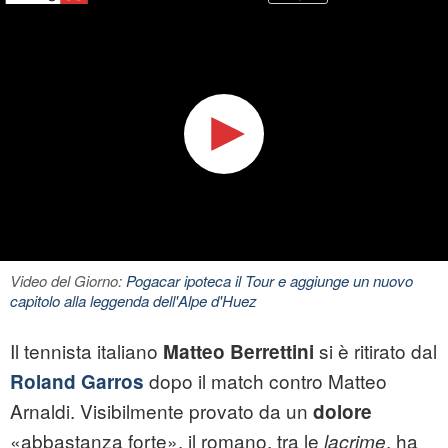
Video del Giorno:
Pogacar ipoteca il Tour e aggiunge un nuovo
capitolo alla leggenda dell'Alpe d'Huez
Il tennista italiano
si è ritirato dal
Matteo Berrettini
dopo il match contro Matteo
Roland Garros
Arnaldi. Visibilmente provato da un
dolore
«abbastanza forte», il romano, tra le
, ha
lacrime