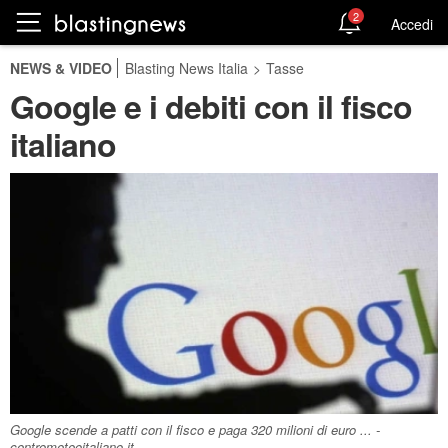
2
Accedi
NEWS & VIDEO
Blasting News Italia
>
Tasse
Google e i debiti con il fisco
italiano
Google scende a patti con il fisco e paga 320 milioni di euro ... -
centrometeoitaliano.it