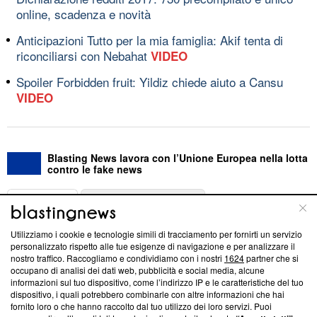
online, scadenza e novità
Anticipazioni Tutto per la mia famiglia: Akif tenta di
riconciliarsi con Nebahat
VIDEO
Spoiler Forbidden fruit: Yildiz chiede aiuto a Cansu
VIDEO
Blasting News lavora con l’Unione Europea nella lotta
contro le fake news
ABOUT
LINEA EDITORIALE
Utilizziamo i cookie e tecnologie simili di tracciamento per fornirti un servizio
Questa sezione offre informazioni trasparenti su Blasting
personalizzato rispetto alle tue esigenze di navigazione e per analizzare il
nostro traffico. Raccogliamo e condividiamo con i nostri
1624
partner che si
News, sui nostri processi editoriali e su come ci impegniamo a
occupano di analisi dei dati web, pubblicità e social media, alcune
creare news di qualità. Inoltre, afferma la nostra aderenza a
informazioni sul tuo dispositivo, come l’indirizzo IP e le caratteristiche del tuo
‘Trust Project - News with Integrity’
Blasting News non è
dispositivo, i quali potrebbero combinarle con altre informazioni che hai
ancora membro del programma, ma ha richiesto di farne
fornito loro o che hanno raccolto dal tuo utilizzo dei loro servizi. Puoi
parte; Trust Project non ha ancora effettuato una verifica di