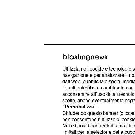
Utilizziamo i cookie e tecnologie s
navigazione e per analizzare il no
Le nuovi funzioni di
dati web, pubblicità e social media,
i quali potrebbero combinarle con a
Una delle
attualmente più 
acconsentire all’uso di tali tecnol
funzioni
scelte, anche eventualmente negand
WhatsApp è sicuramente la nuova ve
“Personalizza”
.
alle aziende per comunicare in mani
Chiudendo questo banner (clicca
non consentono l’utilizzo di cookie 
clienti grazie a messaggi preimposta
Noi e i nostri partner trattiamo i t
benvenuto, di risposta a richieste dei
limitati per la selezione della pubb