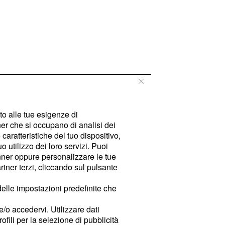
tto alle tue esigenze di
er che si occupano di analisi dei
caratteristiche del tuo dispositivo,
 utilizzo dei loro servizi. Puoi
ner oppure personalizzare le tue
tner terzi, cliccando sul pulsante
delle impostazioni predefinite che
e/o accedervi. Utilizzare dati
rofili per la selezione di pubblicità