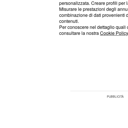
apertura o chiusura dell'azienda. Ab
personalizzata. Creare profili per 
Misurare le prestazioni degli annun
purtroppo spesso vengono alimenta
combinazione di dati provenienti da 
piacevoli su
, colpa di h
Whatsapp
contenuti.
utenti ingenui che pensano che cond
Per conoscere nel dettaglio quali c
consultare la nostra
Cookie Policy
messaggi possa portare dei benefic
WhatsApp chiude gli 
utenti scorretti
È il caso delle famose catene, che
o addirittura vere e proprie
.
truffe