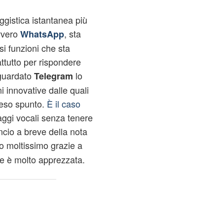
ggistica istantanea più
vvero
, sta
WhatsApp
i funzioni che sta
tutto per rispondere
riguardato
lo
Telegram
 innovative dalle quali
reso spunto.
È il caso
ggi vocali senza tenere
ncio a breve della nota
to moltissimo grazie a
 è molto apprezzata.