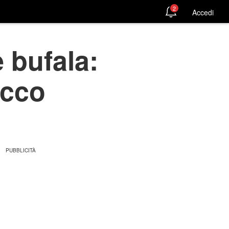
2
Accedi
 bufala:
ecco