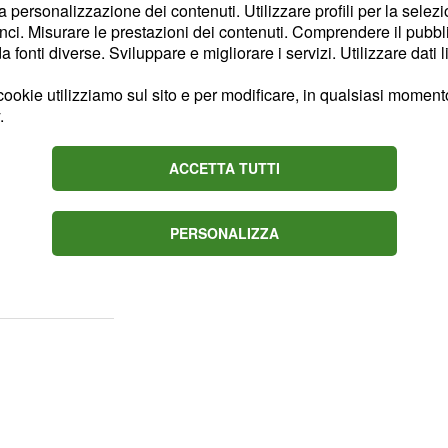
biamo parlato di novità,
la personalizzazione dei contenuti. Utilizzare profili per la selez
ci. Misurare le prestazioni dei contenuti. Comprendere il pubblic
te dei messaggi non
fonti diverse. Sviluppare e migliorare i servizi. Utilizzare dati l
acker o semplicemente di
ividere determinati
ookie utilizziamo sul sito e per modificare, in qualsiasi momento,
.
i.
ACCETTA TUTTI
account degli
PERSONALIZZA
 molto spesso sono bufale