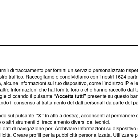
imili di tracciamento per fornirti un servizio personalizzato rispe
stro traffico. Raccogliamo e condividiamo con i nostri
1624
partn
 WhatsApp
 alcune informazioni sul tuo dispositivo, come l’indirizzo IP e le 
ltre informazioni che hai fornito loro o che hanno raccolto dal tuo
pubblicizzate da
ogie cliccando il pulsante
“Accetta tutti”
presente su questo ban
o il consenso al trattamento dei dati personali da parte dei par
rsione business, utile
era veloce con i propri
ndo sul pulsante
“X”
in alto a destra), acconsenti al permanere 
o altri strumenti di tracciamento diversi dai tecnici.
ti come quelli di
uoi dati di navigazione per: Archiviare informazioni su dispositivo 
 clienti o informativi su
licità. Creare profili per la pubblicità personalizzata. Utilizzare p