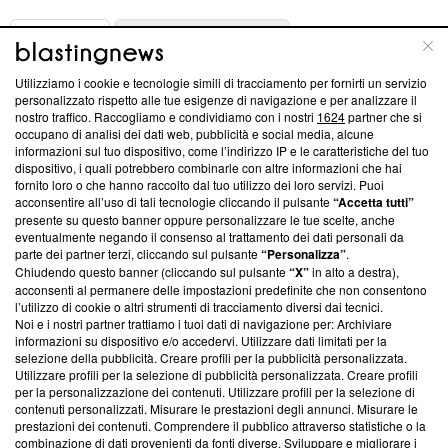
ABOUT
LINEA EDITORIALE
Utilizziamo i cookie e tecnologie simili di tracciamento per fornirti un servizio
Questa sezione offre informazioni trasparenti su Blasting
personalizzato rispetto alle tue esigenze di navigazione e per analizzare il
nostro traffico. Raccogliamo e condividiamo con i nostri
1624
partner che si
News, sui nostri processi editoriali e su come ci impegniamo a
occupano di analisi dei dati web, pubblicità e social media, alcune
creare news di qualità. Inoltre, afferma la nostra aderenza a
informazioni sul tuo dispositivo, come l’indirizzo IP e le caratteristiche del tuo
‘Trust Project - News with Integrity’
Blasting News non è
dispositivo, i quali potrebbero combinarle con altre informazioni che hai
ancora membro del programma, ma ha richiesto di farne
fornito loro o che hanno raccolto dal tuo utilizzo dei loro servizi. Puoi
parte; Trust Project non ha ancora effettuato una verifica di
acconsentire all’uso di tali tecnologie cliccando il pulsante
“Accetta tutti”
conformità agli standard.
presente su questo banner oppure personalizzare le tue scelte, anche
eventualmente negando il consenso al trattamento dei dati personali da
parte dei partner terzi, cliccando sul pulsante
“Personalizza”
.
Su di noi
Chiudendo questo banner (cliccando sul pulsante
“X”
in alto a destra),
acconsenti al permanere delle impostazioni predefinite che non consentono
Team editoriale
l’utilizzo di cookie o altri strumenti di tracciamento diversi dai tecnici.
Noi e i nostri partner trattiamo i tuoi dati di navigazione per: Archiviare
Corporate
informazioni su dispositivo e/o accedervi. Utilizzare dati limitati per la
selezione della pubblicità. Creare profili per la pubblicità personalizzata.
Redazione
Utilizzare profili per la selezione di pubblicità personalizzata. Creare profili
per la personalizzazione dei contenuti. Utilizzare profili per la selezione di
Informativa Privacy
contenuti personalizzati. Misurare le prestazioni degli annunci. Misurare le
prestazioni dei contenuti. Comprendere il pubblico attraverso statistiche o la
Cookie Policy
combinazione di dati provenienti da fonti diverse. Sviluppare e migliorare i