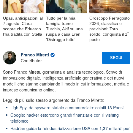
Upas, anticipazioni al
Tutto per la mia
Oroscopo Ferragosto
7 agosto: Clara
famiglia trame
2026, classifica e
scopre che Eduardo
Turchia, Akif su una
previsioni: Toro
l'ha tradita con Stella
ruspa a casa Eren:
solido, conquista il 1ﾟ
'Distruggo tutto'
posto
Franco Miretti
SEGUI
Contributor
Sono Franco Miretti, giornalista e analista tecnologico. Scrivo di
innovazione digitale, intelligenza artificiale generativa e dei nuovi
modelli che stanno cambiando il modo in cui informazione, media e
imprese comunicano online.
Leggi di più sullo stesso argomento da Franco Miretti:
LightSpy, da spyware statale a commerciale: colpiti 13 Paesi
Google: hacker estorcono grandi finanziarie con il 'vishing'
telefonico
Hadrian guida la reindustrializzazione USA con 1,37 miliardi per