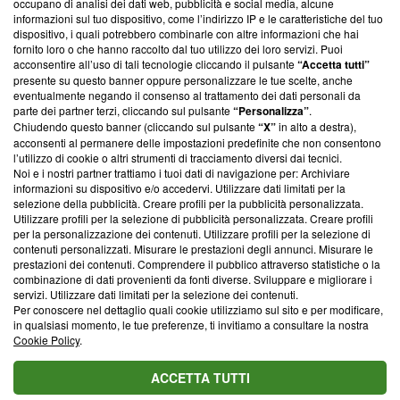
occupano di analisi dei dati web, pubblicità e social media, alcune
creare news di qualità. Inoltre, afferma la nostra aderenza a
informazioni sul tuo dispositivo, come l’indirizzo IP e le caratteristiche del tuo
‘Trust Project - News with Integrity’
Blasting News non è
dispositivo, i quali potrebbero combinarle con altre informazioni che hai
ancora membro del programma, ma ha richiesto di farne
fornito loro o che hanno raccolto dal tuo utilizzo dei loro servizi. Puoi
parte; Trust Project non ha ancora effettuato una verifica di
acconsentire all’uso di tali tecnologie cliccando il pulsante
“Accetta tutti”
conformità agli standard.
presente su questo banner oppure personalizzare le tue scelte, anche
eventualmente negando il consenso al trattamento dei dati personali da
parte dei partner terzi, cliccando sul pulsante
“Personalizza”
.
Su di noi
Chiudendo questo banner (cliccando sul pulsante
“X”
in alto a destra),
acconsenti al permanere delle impostazioni predefinite che non consentono
Team editoriale
l’utilizzo di cookie o altri strumenti di tracciamento diversi dai tecnici.
Noi e i nostri partner trattiamo i tuoi dati di navigazione per: Archiviare
Corporate
informazioni su dispositivo e/o accedervi. Utilizzare dati limitati per la
selezione della pubblicità. Creare profili per la pubblicità personalizzata.
Redazione
Utilizzare profili per la selezione di pubblicità personalizzata. Creare profili
per la personalizzazione dei contenuti. Utilizzare profili per la selezione di
Informativa Privacy
contenuti personalizzati. Misurare le prestazioni degli annunci. Misurare le
prestazioni dei contenuti. Comprendere il pubblico attraverso statistiche o la
Cookie Policy
combinazione di dati provenienti da fonti diverse. Sviluppare e migliorare i
servizi. Utilizzare dati limitati per la selezione dei contenuti.
Blasting SA, IDI CHE-247.845.224, Via Carlo Frasca, 3 - 6900
Per conoscere nel dettaglio quali cookie utilizziamo sul sito e per modificare,
Lugano (Svizzera) Tel:
+39 0690258937
in qualsiasi momento, le tue preferenze, ti invitiamo a consultare la nostra
Cookie Policy
.
© 2026 Blasting News
ACCETTA TUTTI