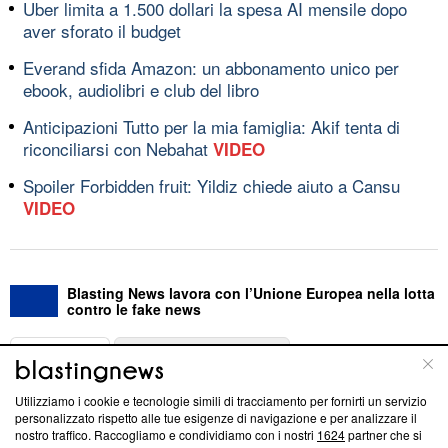
Uber limita a 1.500 dollari la spesa AI mensile dopo
aver sforato il budget
Everand sfida Amazon: un abbonamento unico per
ebook, audiolibri e club del libro
Anticipazioni Tutto per la mia famiglia: Akif tenta di
riconciliarsi con Nebahat
VIDEO
Spoiler Forbidden fruit: Yildiz chiede aiuto a Cansu
VIDEO
Blasting News lavora con l’Unione Europea nella lotta
contro le fake news
ABOUT
LINEA EDITORIALE
Utilizziamo i cookie e tecnologie simili di tracciamento per fornirti un servizio
Questa sezione offre informazioni trasparenti su Blasting
personalizzato rispetto alle tue esigenze di navigazione e per analizzare il
nostro traffico. Raccogliamo e condividiamo con i nostri
1624
partner che si
News, sui nostri processi editoriali e su come ci impegniamo a