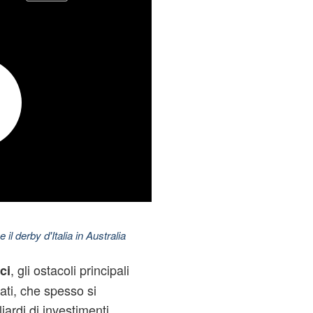
 il derby d'Italia in Australia
, gli ostacoli principali
ci
gati, che spesso si
iardi di investimenti