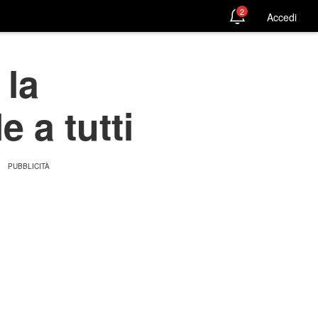
2
Accedi
 la
 a tutti