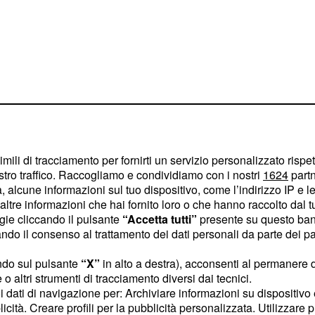
imili di tracciamento per fornirti un servizio personalizzato rispe
stro traffico. Raccogliamo e condividiamo con i nostri
1624
partn
 alcune informazioni sul tuo dispositivo, come l’indirizzo IP e le 
o diretto e semplificato
ltre informazioni che hai fornito loro o che hanno raccolto dal tuo
e la scienza
di farmaci
ogie cliccando il pulsante
“Accetta tutti”
presente su questo ban
tà di complesse
o il consenso al trattamento dei dati personali da parte dei par
ivo primario è rendere
ndo sul pulsante
“X”
in alto a destra), acconsenti al permanere 
ndo significativamente la
o altri strumenti di tracciamento diversi dai tecnici.
omplesso.
uoi dati di navigazione per: Archiviare informazioni su dispositivo 
licità. Creare profili per la pubblicità personalizzata. Utilizzare p