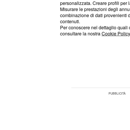
personalizzata. Creare profili per 
I modelli quantitativ
Misurare le prestazioni degli annun
combinazione di dati provenienti da 
I
di SandboxA
modelli quantitativi
contenuti.
(Large Quantitative Models), si fonda
Per conoscere nel dettaglio quali c
consultare la nostra
Cookie Policy
reali, distinguendosi dai modelli ba
testuali. Questi LQMs sono capaci di
chimica quantistica e simulazioni d
microcinetica, consentendo di preve
comportamento delle molecole candi
sperimentazione in laboratorio.