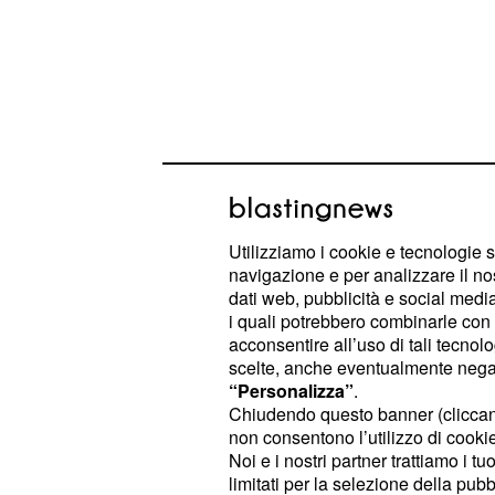
Utilizziamo i cookie e tecnologie s
navigazione e per analizzare il no
dati web, pubblicità e social media,
Questa integrazione offre un access
i quali potrebbero combinarle con a
a potenti strumenti per la
scoperta 
acconsentire all’uso di tali tecnol
dei materiali, eliminando la necessi
scelte, anche eventualmente negand
“Personalizza”
.
infrastrutture informatiche. L'obiett
Chiudendo questo banner (clicca
l'interfaccia più accessibile, riduce
non consentono l’utilizzo di cookie 
dipendenza da esperti in calcolo c
Noi e i nostri partner trattiamo i t
limitati per la selezione della pubb