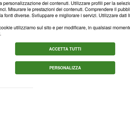
la personalizzazione dei contenuti. Utilizzare profili per la selez
i di SandboxAQ
ci. Misurare le prestazioni dei contenuti. Comprendere il pubblic
fonti diverse. Sviluppare e migliorare i servizi. Utilizzare dati l
Q, noti come LQMs
no su principi fisici
ookie utilizziamo sul sito e per modificare, in qualsiasi momento,
.
sati su semplici schemi
 eseguire calcoli di
ACCETTA TUTTI
i dinamica molecolare e
dere con precisione il
date prima di qualsiasi
PERSONALIZZA