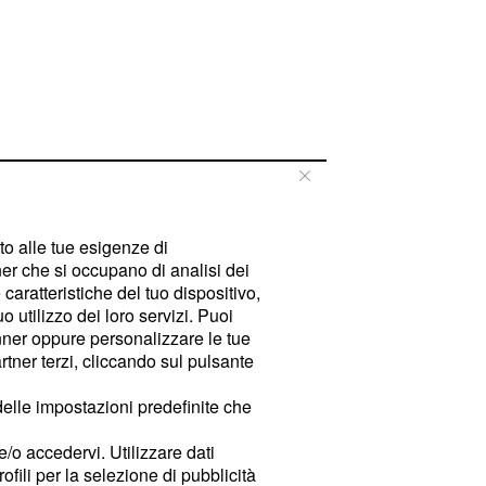
tto alle tue esigenze di
er che si occupano di analisi dei
caratteristiche del tuo dispositivo,
 utilizzo dei loro servizi. Puoi
ner oppure personalizzare le tue
tner terzi, cliccando sul pulsante
delle impostazioni predefinite che
e/o accedervi. Utilizzare dati
rofili per la selezione di pubblicità