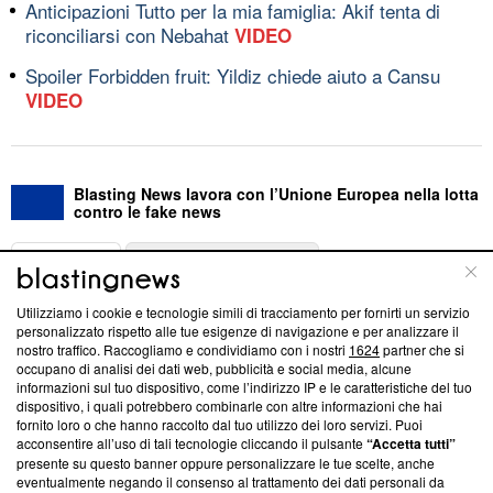
Anticipazioni Tutto per la mia famiglia: Akif tenta di
riconciliarsi con Nebahat
VIDEO
Spoiler Forbidden fruit: Yildiz chiede aiuto a Cansu
VIDEO
Blasting News lavora con l’Unione Europea nella lotta
contro le fake news
ABOUT
LINEA EDITORIALE
Utilizziamo i cookie e tecnologie simili di tracciamento per fornirti un servizio
Questa sezione offre informazioni trasparenti su Blasting
personalizzato rispetto alle tue esigenze di navigazione e per analizzare il
nostro traffico. Raccogliamo e condividiamo con i nostri
1624
partner che si
News, sui nostri processi editoriali e su come ci impegniamo a
occupano di analisi dei dati web, pubblicità e social media, alcune
creare news di qualità. Inoltre, afferma la nostra aderenza a
informazioni sul tuo dispositivo, come l’indirizzo IP e le caratteristiche del tuo
‘Trust Project - News with Integrity’
Blasting News non è
dispositivo, i quali potrebbero combinarle con altre informazioni che hai
ancora membro del programma, ma ha richiesto di farne
fornito loro o che hanno raccolto dal tuo utilizzo dei loro servizi. Puoi
parte; Trust Project non ha ancora effettuato una verifica di
acconsentire all’uso di tali tecnologie cliccando il pulsante
“Accetta tutti”
conformità agli standard.
presente su questo banner oppure personalizzare le tue scelte, anche
eventualmente negando il consenso al trattamento dei dati personali da