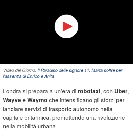
Video del Giorno:
Il Paradiso delle signore 11: Marta soffre per
l'assenza di Enrico e Anita
Londra si prepara a un'era di
, con
,
robotaxi
Uber
e
che intensificano gli sforzi per
Wayve
Waymo
lanciare servizi di trasporto autonomo nella
capitale britannica, promettendo una rivoluzione
nella mobilità urbana.