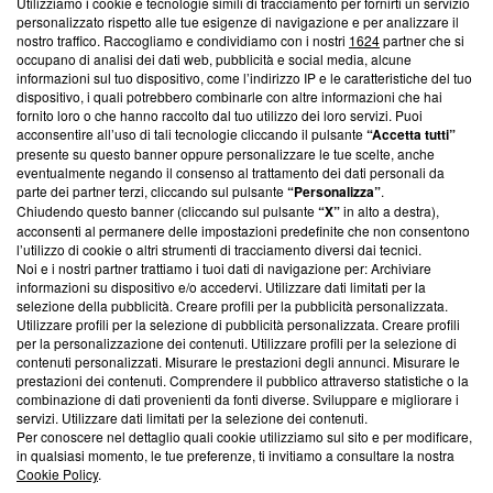
Utilizziamo i cookie e tecnologie simili di tracciamento per fornirti un servizio
Questa sezione offre informazioni trasparenti su Blasting
personalizzato rispetto alle tue esigenze di navigazione e per analizzare il
nostro traffico. Raccogliamo e condividiamo con i nostri
1624
partner che si
News, sui nostri processi editoriali e su come ci impegniamo a
occupano di analisi dei dati web, pubblicità e social media, alcune
creare news di qualità. Inoltre, afferma la nostra aderenza a
informazioni sul tuo dispositivo, come l’indirizzo IP e le caratteristiche del tuo
‘Trust Project - News with Integrity’
Blasting News non è
dispositivo, i quali potrebbero combinarle con altre informazioni che hai
ancora membro del programma, ma ha richiesto di farne
fornito loro o che hanno raccolto dal tuo utilizzo dei loro servizi. Puoi
parte; Trust Project non ha ancora effettuato una verifica di
acconsentire all’uso di tali tecnologie cliccando il pulsante
“Accetta tutti”
conformità agli standard.
presente su questo banner oppure personalizzare le tue scelte, anche
eventualmente negando il consenso al trattamento dei dati personali da
parte dei partner terzi, cliccando sul pulsante
“Personalizza”
.
Su di noi
Chiudendo questo banner (cliccando sul pulsante
“X”
in alto a destra),
acconsenti al permanere delle impostazioni predefinite che non consentono
Team editoriale
l’utilizzo di cookie o altri strumenti di tracciamento diversi dai tecnici.
Noi e i nostri partner trattiamo i tuoi dati di navigazione per: Archiviare
Corporate
informazioni su dispositivo e/o accedervi. Utilizzare dati limitati per la
selezione della pubblicità. Creare profili per la pubblicità personalizzata.
Redazione
Utilizzare profili per la selezione di pubblicità personalizzata. Creare profili
per la personalizzazione dei contenuti. Utilizzare profili per la selezione di
Informativa Privacy
contenuti personalizzati. Misurare le prestazioni degli annunci. Misurare le
prestazioni dei contenuti. Comprendere il pubblico attraverso statistiche o la
Cookie Policy
combinazione di dati provenienti da fonti diverse. Sviluppare e migliorare i
servizi. Utilizzare dati limitati per la selezione dei contenuti.
Blasting SA, IDI CHE-247.845.224, Via Carlo Frasca, 3 - 6900
Per conoscere nel dettaglio quali cookie utilizziamo sul sito e per modificare,
Lugano (Svizzera) Tel:
+39 0690258937
in qualsiasi momento, le tue preferenze, ti invitiamo a consultare la nostra
Cookie Policy
.
© 2026 Blasting News