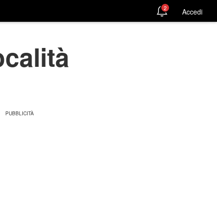
2
Accedi
calità