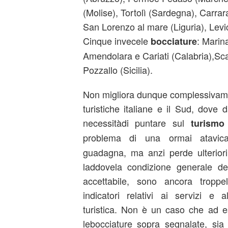
(Molise), Tortolì (Sardegna), Carra
San Lorenzo al mare (Liguria), Levi
Cinque invecele
: Marin
bocciature
Amendolara e Cariati (Calabria),Sc
Pozzallo (Sicilia).
Non migliora dunque complessivamen
turistiche italiane e il Sud, dove
necessitàdi puntare sul
turism
problema di una ormai atavic
guadagna, ma anzi perde ulteriori 
laddovela condizione generale d
accettabile, sono ancora troppe
indicatori relativi ai servizi e a
turistica. Non è un caso che ad e
lebocciature sopra segnalate, si