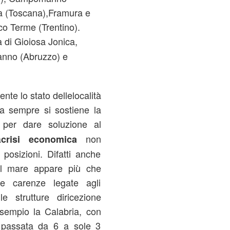
ra (Toscana),Framura e
co Terme (Trentino).
a di Gioiosa Jonica,
anno (Abruzzo) e
te lo stato dellelocalità
 da sempre si sostiene la
per dare soluzione al
o
a
non
crisi economica
posizioni. Difatti anche
el mare appare più che
le carenze legate agli
lle strutture diricezione
sempio la Calabria, con
a passata da 6 a sole 3