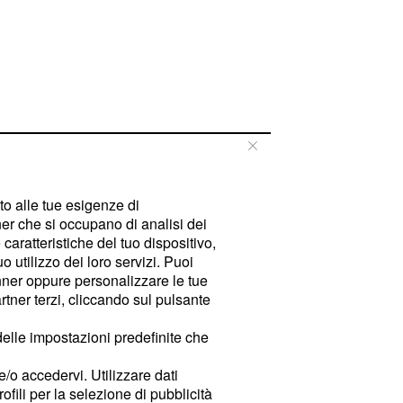
tto alle tue esigenze di
er che si occupano di analisi dei
caratteristiche del tuo dispositivo,
 utilizzo dei loro servizi. Puoi
ner oppure personalizzare le tue
tner terzi, cliccando sul pulsante
delle impostazioni predefinite che
e/o accedervi. Utilizzare dati
rofili per la selezione di pubblicità