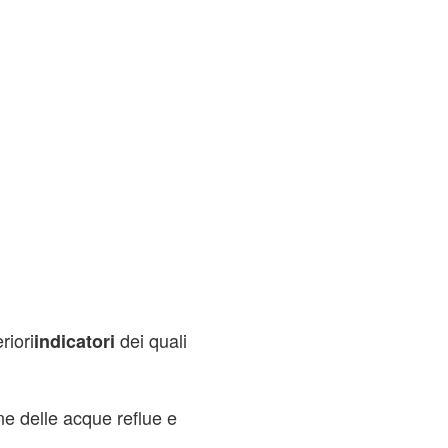
riori
dei quali
indicatori
one delle acque reflue e