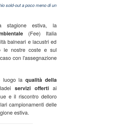
hio sold-out a poco meno di un
a stagione estiva, la
(Fee) Italia
mbientale
lità balneari e lacustri ed
ngo le nostre coste e sul
l caso con l'assegnazione
o luogo la
qualità della
lladei
ai
servizi offerti
ue e il riscontro delloro
olari campionamenti delle
agione estiva.