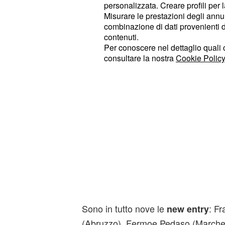
personalizzata. Creare profili per 
62 approdi turistici e 248spiagge.
Misurare le prestazioni degli annun
combinazione di dati provenienti da 
contenuti.
Per conoscere nel dettaglio quali c
consultare la nostra
Cookie Policy
Sono in tutto nove le
: Fr
new entry
(Abruzzo), Fermoe Pedaso (March