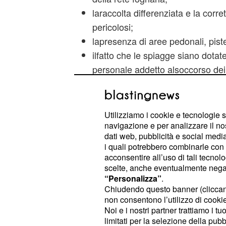
laraccolta differenziata e la corret
pericolosi;
lapresenza di aree pedonali, piste 
ilfatto che le spiagge siano dotate d
personale addetto alsoccorso dei
accessibili a tutti, con consegue
barriere architettoniche;
lapresenza di strutture alberghiere
Utilizziamo i cookie e tecnologie s
efficienti, nonché diaree di inform
navigazione e per analizzare il no
dati web, pubblicità e social media,
lasussistenza di una certificazio
i quali potrebbero combinarle con a
strutture turistichepresenti sul te
acconsentire all’uso di tali tecnol
pertinenza;
scelte, anche eventualmente negand
“Personalizza”
.
lapresenza di una attività di pesc
Chiudendo questo banner (clicca
contesto della localitàmarina.
non consentono l’utilizzo di cookie 
Noi e i nostri partner trattiamo i t
La bandierablu quest'anno è stata 
limitati per la selezione della pubb