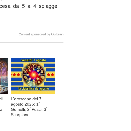
 scesa da 5 a 4 spiagge
Content sponsored by Outbrain
di
L'oroscopo del 7
o
agosto 2026: 1ﾟ
sa
Gemelli, 2ﾟPesci, 3ﾟ
Scorpione