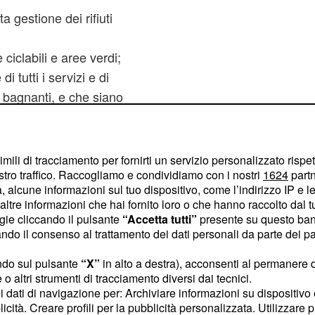
ta gestione dei rifiuti
ciclabili e aree verdi;
i tutti i servizi e di
 bagnanti, e che siano
nteabbattimento delle
, di servizi sanitari
imili di tracciamento per fornirti un servizio personalizzato rispe
azione turistica;
stro traffico. Raccogliamo e condividiamo con i nostri
1624
partn
 alcune informazioni sul tuo dispositivo, come l’indirizzo IP e le 
ne ambientale delle
ltre informazioni che hai fornito loro o che hanno raccolto dal tuo
rritorio del comune di
ogie cliccando il pulsante
“Accetta tutti”
presente su questo ban
o il consenso al trattamento dei dati personali da parte dei par
a ben inserita nel
ndo sul pulsante
“X”
in alto a destra), acconsenti al permanere 
o altri strumenti di tracciamento diversi dai tecnici.
uoi dati di navigazione per: Archiviare informazioni su dispositivo 
assegnata a 135 località,
licità. Creare profili per la pubblicità personalizzata. Utilizzare p