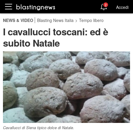
2
Accedi
NEWS & VIDEO
Blasting News Italia
>
Tempo libero
I cavallucci toscani: ed è
subito Natale
Cavallucci di Siena tipico dolce di Natale.