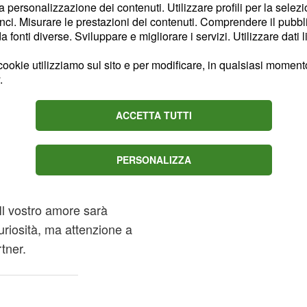
la personalizzazione dei contenuti. Utilizzare profili per la selez
loro energie ma creano
ci. Misurare le prestazioni dei contenuti. Comprendere il pubblic
fonti diverse. Sviluppare e migliorare i servizi. Utilizzare dati l
adratura. I litigi
nvolgeranno anche i
ookie utilizziamo sul sito e per modificare, in qualsiasi momento,
Tuttavia questi due pianeti
.
 utile per difendere il
ACCETTA TUTTI
o dal domicilio del
PERSONALIZZA
osi come voi Gemelli,
e al meglio le vostre
Il vostro amore sarà
riosità, ma attenzione a
tner.