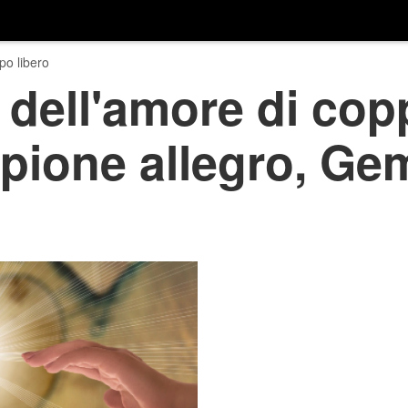
o libero
dell'amore di copp
rpione allegro, Gem