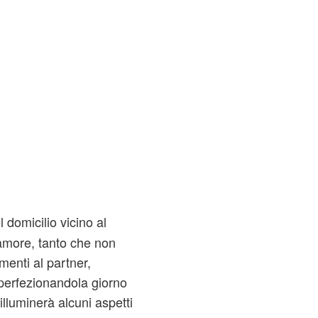
 domicilio vicino al
d'amore, tanto che non
imenti al partner,
perfezionandola giorno
illuminerà alcuni aspetti