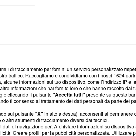
imili di tracciamento per fornirti un servizio personalizzato rispe
stro traffico. Raccogliamo e condividiamo con i nostri
1624
partn
 alcune informazioni sul tuo dispositivo, come l’indirizzo IP e le 
ltre informazioni che hai fornito loro o che hanno raccolto dal tuo
ogie cliccando il pulsante
“Accetta tutti”
presente su questo ban
o il consenso al trattamento dei dati personali da parte dei par
 un po' i sentimenti ma
ndo sul pulsante
“X”
in alto a destra), acconsenti al permanere 
o altri strumenti di tracciamento diversi dai tecnici.
 come un uragano,
uoi dati di navigazione per: Archiviare informazioni su dispositivo 
i a sensazioni positive.
licità. Creare profili per la pubblicità personalizzata. Utilizzare p