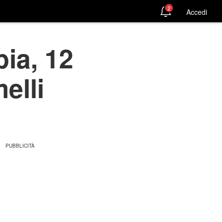
2
Accedi
ia, 12
elli