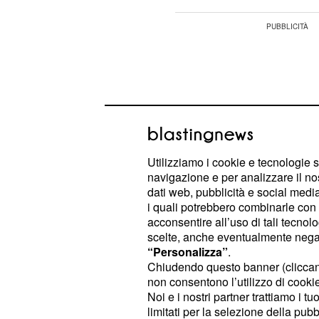
Utilizziamo i cookie e tecnologie s
navigazione e per analizzare il no
dati web, pubblicità e social media,
i quali potrebbero combinarle con a
acconsentire all’uso di tali tecnol
scelte, anche eventualmente negand
“Personalizza”
.
Una Venere in quadratura
raffredda
Chiudendo questo banner (clicca
non consentono l’utilizzo di cookie 
potrete contare sempre Marte, che
Noi e i nostri partner trattiamo i t
stravolge la vostra vitalità aprendov
limitati per la selezione della pubb