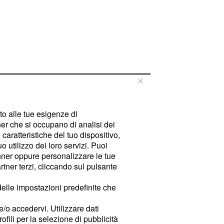
tto alle tue esigenze di
er che si occupano di analisi dei
caratteristiche del tuo dispositivo,
 utilizzo dei loro servizi. Puoi
ner oppure personalizzare le tue
tner terzi, cliccando sul pulsante
delle impostazioni predefinite che
e/o accedervi. Utilizzare dati
rofili per la selezione di pubblicità