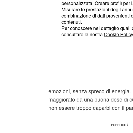
personalizzata. Creare profili per 
Urano e Marte intrecciano le 
Toro:
Misurare le prestazioni degli annun
combinazione di dati provenienti da 
un certo attrito in coppia poiché in qu
contenuti.
saranno all'ordine del giorno e coi
Per conoscere nel dettaglio quali c
parenti, oltre che il vostro partner. 
consultare la nostra
Cookie Policy
vi conferiranno una forza sovrumana,
vostro senso di libertà.
l'unione di Marte e Mercuri
Gemelli:
Leone è benefica per soggetti grint
tanto che vi consentirà di indirizzar
emozioni, senza spreco di energia. 
maggiorato da una buona dose di cu
non essere troppo caparbi con il par