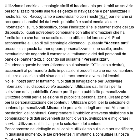
Utilizziamo i cookie e tecnologie simili di tracciamento per fornirti un servizio
personalizzato rispetto alle tue esigenze di navigazione e per analizzare il
Questa sezione offre informazioni trasparenti su Blasting
nostro traffico. Raccogliamo e condividiamo con i nostri
1624
partner che si
News, sui nostri processi editoriali e su come ci impegniamo a
occupano di analisi dei dati web, pubblicità e social media, alcune
creare news di qualità. Inoltre, afferma la nostra aderenza a
informazioni sul tuo dispositivo, come l’indirizzo IP e le caratteristiche del tuo
‘Trust Project - News with Integrity’
Blasting News non è
dispositivo, i quali potrebbero combinarle con altre informazioni che hai
fornito loro o che hanno raccolto dal tuo utilizzo dei loro servizi. Puoi
ancora membro del programma, ma ha richiesto di farne
acconsentire all’uso di tali tecnologie cliccando il pulsante
“Accetta tutti”
parte; Trust Project non ha ancora effettuato una verifica di
presente su questo banner oppure personalizzare le tue scelte, anche
conformità agli standard.
eventualmente negando il consenso al trattamento dei dati personali da
parte dei partner terzi, cliccando sul pulsante
“Personalizza”
.
Su di noi
Chiudendo questo banner (cliccando sul pulsante
“X”
in alto a destra),
acconsenti al permanere delle impostazioni predefinite che non consentono
Team editoriale
l’utilizzo di cookie o altri strumenti di tracciamento diversi dai tecnici.
Noi e i nostri partner trattiamo i tuoi dati di navigazione per: Archiviare
Corporate
informazioni su dispositivo e/o accedervi. Utilizzare dati limitati per la
selezione della pubblicità. Creare profili per la pubblicità personalizzata.
Redazione
Utilizzare profili per la selezione di pubblicità personalizzata. Creare profili
per la personalizzazione dei contenuti. Utilizzare profili per la selezione di
Informativa Privacy
contenuti personalizzati. Misurare le prestazioni degli annunci. Misurare le
prestazioni dei contenuti. Comprendere il pubblico attraverso statistiche o la
Cookie Policy
combinazione di dati provenienti da fonti diverse. Sviluppare e migliorare i
servizi. Utilizzare dati limitati per la selezione dei contenuti.
Per conoscere nel dettaglio quali cookie utilizziamo sul sito e per modificare,
Blasting SA, IDI CHE-247.845.224, Via Carlo Frasca, 3 - 6900
in qualsiasi momento, le tue preferenze, ti invitiamo a consultare la nostra
Lugano (Svizzera) Tel:
+39 0690258937
Cookie Policy
.