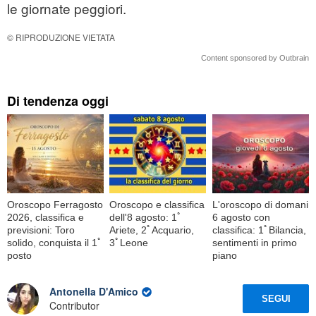
le giornate peggiori.
© RIPRODUZIONE VIETATA
Content sponsored by Outbrain
Di tendenza oggi
Oroscopo Ferragosto
Oroscopo e classifica
L'oroscopo di domani
2026, classifica e
dell'8 agosto: 1ﾟ
6 agosto con
previsioni: Toro
Ariete, 2ﾟAcquario,
classifica: 1ﾟBilancia,
solido, conquista il 1ﾟ
3ﾟLeone
sentimenti in primo
posto
piano
Antonella D'Amico
SEGUI
Contributor