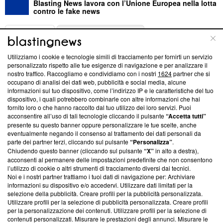
Blasting News lavora con l’Unione Europea nella lotta
contro le fake news
ABOUT
LINEA EDITORIALE
Utilizziamo i cookie e tecnologie simili di tracciamento per fornirti un servizio
Questa sezione offre informazioni trasparenti su Blasting
personalizzato rispetto alle tue esigenze di navigazione e per analizzare il
nostro traffico. Raccogliamo e condividiamo con i nostri
1624
partner che si
News, sui nostri processi editoriali e su come ci impegniamo a
occupano di analisi dei dati web, pubblicità e social media, alcune
creare news di qualità. Inoltre, afferma la nostra aderenza a
informazioni sul tuo dispositivo, come l’indirizzo IP e le caratteristiche del tuo
‘Trust Project - News with Integrity’
Blasting News non è
dispositivo, i quali potrebbero combinarle con altre informazioni che hai
ancora membro del programma, ma ha richiesto di farne
fornito loro o che hanno raccolto dal tuo utilizzo dei loro servizi. Puoi
parte; Trust Project non ha ancora effettuato una verifica di
acconsentire all’uso di tali tecnologie cliccando il pulsante
“Accetta tutti”
conformità agli standard.
presente su questo banner oppure personalizzare le tue scelte, anche
eventualmente negando il consenso al trattamento dei dati personali da
parte dei partner terzi, cliccando sul pulsante
“Personalizza”
.
Su di noi
Chiudendo questo banner (cliccando sul pulsante
“X”
in alto a destra),
acconsenti al permanere delle impostazioni predefinite che non consentono
Team editoriale
l’utilizzo di cookie o altri strumenti di tracciamento diversi dai tecnici.
Noi e i nostri partner trattiamo i tuoi dati di navigazione per: Archiviare
Corporate
informazioni su dispositivo e/o accedervi. Utilizzare dati limitati per la
selezione della pubblicità. Creare profili per la pubblicità personalizzata.
Redazione
Utilizzare profili per la selezione di pubblicità personalizzata. Creare profili
per la personalizzazione dei contenuti. Utilizzare profili per la selezione di
Informativa Privacy
contenuti personalizzati. Misurare le prestazioni degli annunci. Misurare le