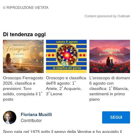
© RIPRODUZIONE VIETATA
Content sponsored by Outbrain
Di tendenza oggi
Oroscopo Ferragosto
Oroscopo e classifica
L'oroscopo di domani
2026, classifica e
dell'8 agosto: 1ﾟ
6 agosto con
previsioni: Toro
Ariete, 2ﾟAcquario,
classifica: 1ﾟBilancia,
solido, conquista il 1ﾟ
3ﾟLeone
sentimenti in primo
posto
piano
Floriana Musilli
SEGUI
Contributor
Sono nata nel 1975 sotto il segno della Vergine e ho acquisito il