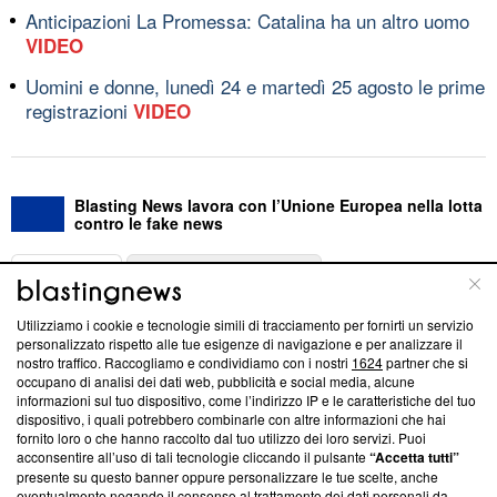
Anticipazioni La Promessa: Catalina ha un altro uomo
VIDEO
Uomini e donne, lunedì 24 e martedì 25 agosto le prime
registrazioni
VIDEO
Blasting News lavora con l’Unione Europea nella lotta
contro le fake news
ABOUT
LINEA EDITORIALE
Utilizziamo i cookie e tecnologie simili di tracciamento per fornirti un servizio
Questa sezione offre informazioni trasparenti su Blasting
personalizzato rispetto alle tue esigenze di navigazione e per analizzare il
nostro traffico. Raccogliamo e condividiamo con i nostri
1624
partner che si
News, sui nostri processi editoriali e su come ci impegniamo a
occupano di analisi dei dati web, pubblicità e social media, alcune
creare news di qualità. Inoltre, afferma la nostra aderenza a
informazioni sul tuo dispositivo, come l’indirizzo IP e le caratteristiche del tuo
‘Trust Project - News with Integrity’
Blasting News non è
dispositivo, i quali potrebbero combinarle con altre informazioni che hai
ancora membro del programma, ma ha richiesto di farne
fornito loro o che hanno raccolto dal tuo utilizzo dei loro servizi. Puoi
parte; Trust Project non ha ancora effettuato una verifica di
acconsentire all’uso di tali tecnologie cliccando il pulsante
“Accetta tutti”
conformità agli standard.
presente su questo banner oppure personalizzare le tue scelte, anche
eventualmente negando il consenso al trattamento dei dati personali da