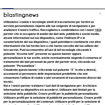
Blasting News lavora con l’Unione Europea nella lotta
contro le fake news
Utilizziamo i cookie e tecnologie simili di tracciamento per fornirti un
ABOUT
LINEA EDITORIALE
servizio personalizzato rispetto alle tue esigenze di navigazione e per
analizzare il nostro traffico. Raccogliamo e condividiamo con i nostri
1624
partner che si occupano di analisi dei dati web, pubblicità e social media,
alcune informazioni sul tuo dispositivo, come l’indirizzo IP e le
Questa sezione offre informazioni trasparenti su Blasting
caratteristiche del tuo dispositivo, i quali potrebbero combinarle con altre
News, sui nostri processi editoriali e su come ci
informazioni che hai fornito loro o che hanno raccolto dal tuo utilizzo dei
impegniamo a creare news di qualità. Inoltre, afferma la
loro servizi. Puoi acconsentire all’uso di tali tecnologie cliccando il
nostra aderenza a
‘Trust Project - News with Integrity’
pulsante
“Accetta tutti”
presente su questo banner oppure
personalizzare le tue scelte, anche eventualmente negando il consenso al
Blasting News non è ancora membro del programma, ma
trattamento dei dati personali da parte dei partner terzi, cliccando sul
ha richiesto di farne parte; Trust Project non ha ancora
pulsante
“Personalizza”
.
effettuato una verifica di conformità agli standard.
Chiudendo questo banner (cliccando sul pulsante
“X”
in alto a destra),
acconsenti al permanere delle impostazioni predefinite che non
Su di noi
consentono l’utilizzo di cookie o altri strumenti di tracciamento diversi dai
tecnici.
Team editoriale
Noi e i nostri partner trattiamo i tuoi dati di navigazione per: Archiviare
informazioni su dispositivo e/o accedervi. Utilizzare dati limitati per la
Corporate
selezione della pubblicità. Creare profili per la pubblicità personalizzata.
Utilizzare profili per la selezione di pubblicità personalizzata. Creare profili
Redazione
per la personalizzazione dei contenuti. Utilizzare profili per la selezione di