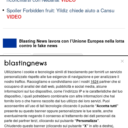
Spoiler Forbidden fruit: Yildiz chiede aiuto a Cansu
VIDEO
Blasting News lavora con l’Unione Europea nella lotta
contro le fake news
ABOUT
LINEA EDITORIALE
Utilizziamo i cookie e tecnologie simili di tracciamento per fornirti un servizio
Questa sezione offre informazioni trasparenti su Blasting
personalizzato rispetto alle tue esigenze di navigazione e per analizzare il
nostro traffico. Raccogliamo e condividiamo con i nostri
1624
partner che si
News, sui nostri processi editoriali e su come ci impegniamo a
occupano di analisi dei dati web, pubblicità e social media, alcune
creare news di qualità. Inoltre, afferma la nostra aderenza a
informazioni sul tuo dispositivo, come l’indirizzo IP e le caratteristiche del tuo
‘Trust Project - News with Integrity’
Blasting News non è
dispositivo, i quali potrebbero combinarle con altre informazioni che hai
ancora membro del programma, ma ha richiesto di farne
fornito loro o che hanno raccolto dal tuo utilizzo dei loro servizi. Puoi
parte; Trust Project non ha ancora effettuato una verifica di
acconsentire all’uso di tali tecnologie cliccando il pulsante
“Accetta tutti”
conformità agli standard.
presente su questo banner oppure personalizzare le tue scelte, anche
eventualmente negando il consenso al trattamento dei dati personali da
parte dei partner terzi, cliccando sul pulsante
“Personalizza”
.
Su di noi
Chiudendo questo banner (cliccando sul pulsante
“X”
in alto a destra),