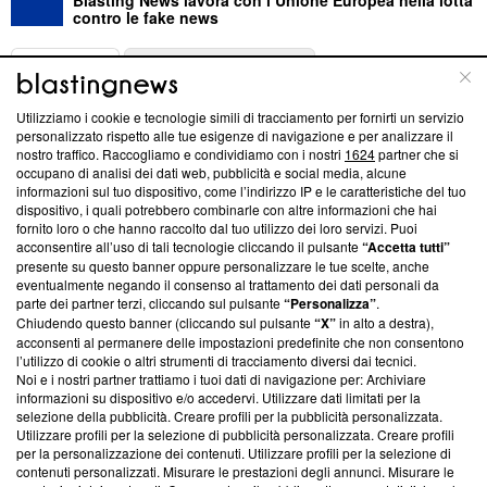
contro le fake news
ABOUT
LINEA EDITORIALE
Utilizziamo i cookie e tecnologie simili di tracciamento per fornirti un servizio
Questa sezione offre informazioni trasparenti su Blasting
personalizzato rispetto alle tue esigenze di navigazione e per analizzare il
nostro traffico. Raccogliamo e condividiamo con i nostri
1624
partner che si
News, sui nostri processi editoriali e su come ci impegniamo a
occupano di analisi dei dati web, pubblicità e social media, alcune
creare news di qualità. Inoltre, afferma la nostra aderenza a
informazioni sul tuo dispositivo, come l’indirizzo IP e le caratteristiche del tuo
‘Trust Project - News with Integrity’
Blasting News non è
dispositivo, i quali potrebbero combinarle con altre informazioni che hai
ancora membro del programma, ma ha richiesto di farne
fornito loro o che hanno raccolto dal tuo utilizzo dei loro servizi. Puoi
parte; Trust Project non ha ancora effettuato una verifica di
acconsentire all’uso di tali tecnologie cliccando il pulsante
“Accetta tutti”
conformità agli standard.
presente su questo banner oppure personalizzare le tue scelte, anche
eventualmente negando il consenso al trattamento dei dati personali da
parte dei partner terzi, cliccando sul pulsante
“Personalizza”
.
Su di noi
Chiudendo questo banner (cliccando sul pulsante
“X”
in alto a destra),
acconsenti al permanere delle impostazioni predefinite che non consentono
Team editoriale
l’utilizzo di cookie o altri strumenti di tracciamento diversi dai tecnici.
Noi e i nostri partner trattiamo i tuoi dati di navigazione per: Archiviare
Corporate
informazioni su dispositivo e/o accedervi. Utilizzare dati limitati per la
selezione della pubblicità. Creare profili per la pubblicità personalizzata.
Redazione
Utilizzare profili per la selezione di pubblicità personalizzata. Creare profili
per la personalizzazione dei contenuti. Utilizzare profili per la selezione di
Informativa Privacy
contenuti personalizzati. Misurare le prestazioni degli annunci. Misurare le