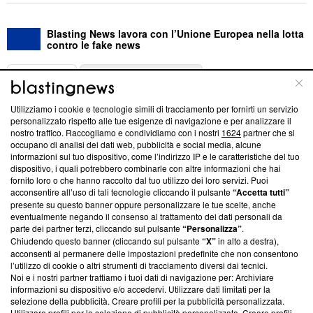
Blasting News lavora con l’Unione Europea nella lotta
contro le fake news
ABOUT
LINEA EDITORIALE
Utilizziamo i cookie e tecnologie simili di tracciamento per fornirti un servizio
Questa sezione offre informazioni trasparenti su Blasting
personalizzato rispetto alle tue esigenze di navigazione e per analizzare il
nostro traffico. Raccogliamo e condividiamo con i nostri
1624
partner che si
News, sui nostri processi editoriali e su come ci impegniamo a
occupano di analisi dei dati web, pubblicità e social media, alcune
creare news di qualità. Inoltre, afferma la nostra aderenza a
informazioni sul tuo dispositivo, come l’indirizzo IP e le caratteristiche del tuo
‘Trust Project - News with Integrity’
Blasting News non è
dispositivo, i quali potrebbero combinarle con altre informazioni che hai
ancora membro del programma, ma ha richiesto di farne
fornito loro o che hanno raccolto dal tuo utilizzo dei loro servizi. Puoi
parte; Trust Project non ha ancora effettuato una verifica di
acconsentire all’uso di tali tecnologie cliccando il pulsante
“Accetta tutti”
conformità agli standard.
presente su questo banner oppure personalizzare le tue scelte, anche
eventualmente negando il consenso al trattamento dei dati personali da
parte dei partner terzi, cliccando sul pulsante
“Personalizza”
.
Su di noi
Chiudendo questo banner (cliccando sul pulsante
“X”
in alto a destra),
acconsenti al permanere delle impostazioni predefinite che non consentono
Team editoriale
l’utilizzo di cookie o altri strumenti di tracciamento diversi dai tecnici.
Noi e i nostri partner trattiamo i tuoi dati di navigazione per: Archiviare
Corporate
informazioni su dispositivo e/o accedervi. Utilizzare dati limitati per la
selezione della pubblicità. Creare profili per la pubblicità personalizzata.
Redazione
Utilizzare profili per la selezione di pubblicità personalizzata. Creare profili