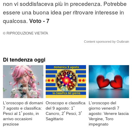
non vi soddisfaceva più in precedenza. Potrebbe
essere una buona idea per ritrovare interesse in
qualcosa.
Voto - 7
© RIPRODUZIONE VIETATA
Content sponsored by Outbrain
Di tendenza oggi
L'oroscopo di domani
Oroscopo e classifica
L'oroscopo del
7 agosto e classifica:
del 9 agosto: 1ﾟ
giorno venerdì 7
Pesci al 1ﾟposto, in
Cancro, 2ﾟPesci, 3ﾟ
agosto: Venere lascia
arrivo occasioni
Sagittario
Vergine, Toro
preziose
impegnato