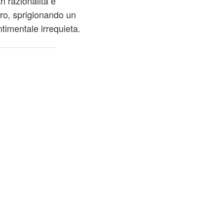
i razionalità e
oro, sprigionando un
timentale irrequieta.