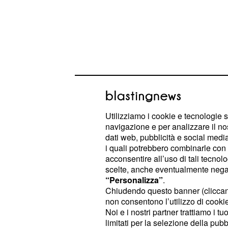
Utilizziamo i cookie e tecnologie s
navigazione e per analizzare il no
dati web, pubblicità e social media,
Potete andare fuori dai gangheri pe
i quali potrebbero combinarle con a
acconsentire all’uso di tali tecnol
ricercate nuovi stimoli che soddisfino
scelte, anche eventualmente negand
dirompenti. Cercate di mantenere la
“Personalizza”
.
sul lavoro. Forse possono tornare a 
Chiudendo questo banner (clicca
non consentono l’utilizzo di cookie 
da tempo, ma riflettete prima di pren
Noi e i nostri partner trattiamo i t
limitati per la selezione della pubb