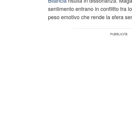
Bilancia
risulta in dissonanza. Magar
sentimento entrano in conflitto tra l
peso emotivo che rende la sfera sen