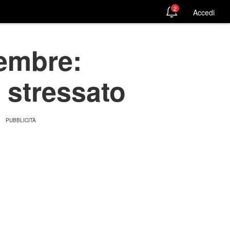
2
Accedi
tembre:
 stressato