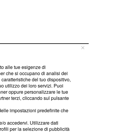
tto alle tue esigenze di
er che si occupano di analisi dei
caratteristiche del tuo dispositivo,
 utilizzo dei loro servizi. Puoi
ner oppure personalizzare le tue
tner terzi, cliccando sul pulsante
delle impostazioni predefinite che
e/o accedervi. Utilizzare dati
rofili per la selezione di pubblicità