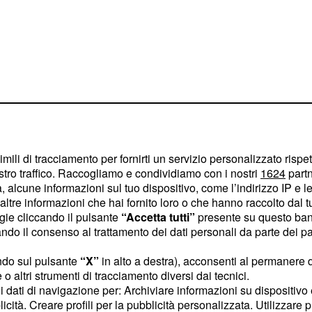
imili di tracciamento per fornirti un servizio personalizzato rispe
stro traffico. Raccogliamo e condividiamo con i nostri
1624
partn
 alcune informazioni sul tuo dispositivo, come l’indirizzo IP e le 
r un nonnulla e in amore
ltre informazioni che hai fornito loro o che hanno raccolto dal tuo
ogie cliccando il pulsante
“Accetta tutti”
presente su questo ban
 i vostri desideri
o il consenso al trattamento dei dati personali da parte dei par
 calma, sia in amore che
galla dei problemi celati
ndo sul pulsante
“X”
in alto a destra), acconsenti al permanere 
o altri strumenti di tracciamento diversi dai tecnici.
dere decisioni affrettate.
uoi dati di navigazione per: Archiviare informazioni su dispositivo 
licità. Creare profili per la pubblicità personalizzata. Utilizzare p