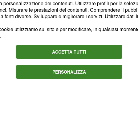
 una persona a cui
la personalizzazione dei contenuti. Utilizzare profili per la selez
mplici nell'elargire
ci. Misurare le prestazioni dei contenuti. Comprendere il pubblic
fonti diverse. Sviluppare e migliorare i servizi. Utilizzare dati l
one, ma con
iusto. Siate più
ookie utilizziamo sul sito e per modificare, in qualsiasi momento,
nche il partner ha
.
Una nuova forza vi
ove risulta favorevole
ACCETTA TUTTI
ito professionale.
PERSONALIZZA