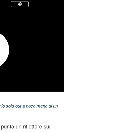
hio sold-out a poco meno di un
punta un riflettore sui