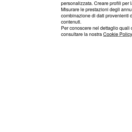
i presupposti per conquistare
Toro:
personalizzata. Creare profili per 
tenete sono buoni e gli astri sono co
Misurare le prestazioni degli annun
combinazione di dati provenienti da 
fascino e loquacità. Passate all'azi
contenuti.
moderazione: tutto andrà nel verso g
Per conoscere nel dettaglio quali c
romantici in amore e ricordate che a
consultare la nostra
Cookie Policy
bisogno di dimostrazioni d'affetto. 
lambisce e l'influenza benefica di Gi
anche per ottenere successo in amb