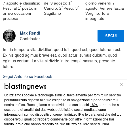
7 agosto e classifica:
del 9 agosto: 1ﾟ
giorno venerdì 7
Pesci al 1ﾟposto, in
Cancro, 2ﾟPesci, 3ﾟ
agosto: Venere lascia
arrivo occasioni
Sagittario
Vergine, Toro
preziose
impegnato
Max Rendi
SEGUI
Contributor
In tria tempora vita dividitur: quod fuit, quod est, quod futurum est.
Ex his quod agimus breve est, quod acturi sumus dubium, quod
egimus certum. La vita si divide in tre tempi: passato, presente,
futuro.
Segui
Antonio
su Facebook
Leggi di più sullo stesso argomento da Max Rendi:
L'oroscopo di domani 9 agosto e classifica: Leone al 1ﾟposto,
Utilizziamo i cookie e tecnologie simili di tracciamento per fornirti un servizio
malintesi per la Vergine
personalizzato rispetto alle tue esigenze di navigazione e per analizzare il
nostro traffico. Raccogliamo e condividiamo con i nostri
1624
partner che si
L'oroscopo di domani 8 agosto 2026 con classifica: 1ﾟToro,
occupano di analisi dei dati web, pubblicità e social media, alcune
finalmente riconquista la vetta
informazioni sul tuo dispositivo, come l’indirizzo IP e le caratteristiche del tuo
L'oroscopo di domani 7 agosto e classifica: Pesci al 1ﾟposto, in
dispositivo, i quali potrebbero combinarle con altre informazioni che hai
fornito loro o che hanno raccolto dal tuo utilizzo dei loro servizi. Puoi
arrivo occasioni preziose