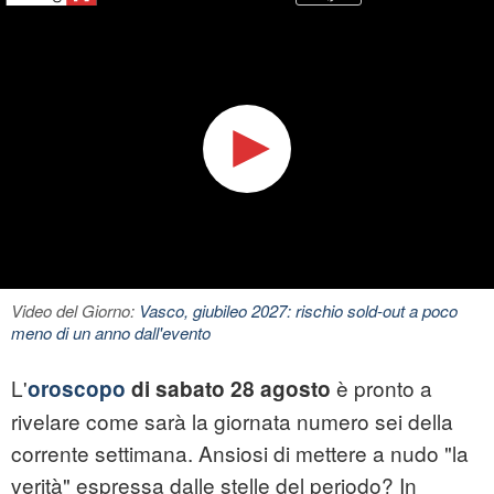
Video del Giorno:
Vasco, giubileo 2027: rischio sold-out a poco
meno di un anno dall'evento
L'
è pronto a
oroscopo
di sabato 28
agosto
rivelare come sarà la giornata numero sei della
corrente settimana. Ansiosi di mettere a nudo "la
verità" espressa dalle stelle del periodo? In