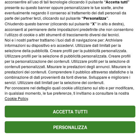
acconsentire all’uso di tali tecnologie cliccando il pulsante
“Accetta tutti”
presente su questo banner oppure personalizzare le tue scelte, anche
eventualmente negando il consenso al trattamento dei dati personali da
parte dei partner terzi, cliccando sul pulsante
“Personalizza”
.
Chiudendo questo banner (cliccando sul pulsante
“X”
in alto a destra),
Michele Caltagirone
acconsenti al permanere delle impostazioni predefinite che non consentono
SEGUI
Video Maker
l’utilizzo di cookie o altri strumenti di tracciamento diversi dai tecnici.
Noi e i nostri partner trattiamo i tuoi dati di navigazione per: Archiviare
informazioni su dispositivo e/o accedervi. Utilizzare dati limitati per la
selezione della pubblicità. Creare profili per la pubblicità personalizzata.
Utilizzare profili per la selezione di pubblicità personalizzata. Creare profili
per la personalizzazione dei contenuti. Utilizzare profili per la selezione di
Questo articolo è stato curato e verificato da
contenuti personalizzati. Misurare le prestazioni degli annunci. Misurare le
Alessandro Terlizzi
prestazioni dei contenuti. Comprendere il pubblico attraverso statistiche o la
combinazione di dati provenienti da fonti diverse. Sviluppare e migliorare i
Revisore della news
servizi. Utilizzare dati limitati per la selezione dei contenuti.
Per conoscere nel dettaglio quali cookie utilizziamo sul sito e per modificare,
Segui
Alessandro
su Linkedin
in qualsiasi momento, le tue preferenze, ti invitiamo a consultare la nostra
Cookie Policy
.
ACCETTA TUTTI
Suggerisci una correzione
PERSONALIZZA
Valuta il titolo di questo articolo