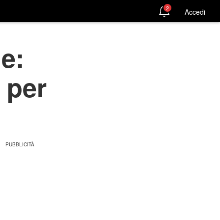
2
Accedi
e:
 per