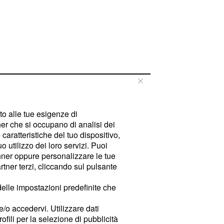
tto alle tue esigenze di
er che si occupano di analisi dei
caratteristiche del tuo dispositivo,
 utilizzo dei loro servizi. Puoi
ner oppure personalizzare le tue
tner terzi, cliccando sul pulsante
delle impostazioni predefinite che
e/o accedervi. Utilizzare dati
rofili per la selezione di pubblicità