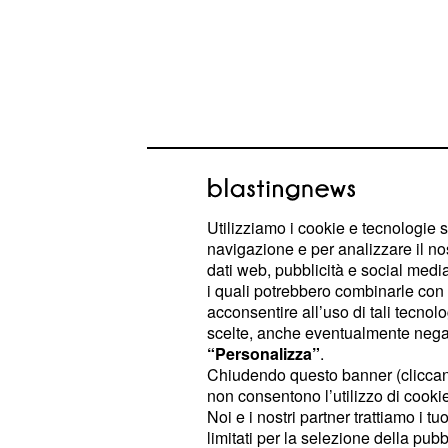
Utilizziamo i cookie e tecnologie s
navigazione e per analizzare il no
dati web, pubblicità e social media,
i quali potrebbero combinarle con a
Mentre Luna e Sole avranno un impat
acconsentire all’uso di tali tecnol
sull'energia emotiva del periodo.
scelte, anche eventualmente negand
“Personalizza”
.
Iniziamo a togliere il velo all'
oroscop
Chiudendo questo banner (clicca
non consentono l’utilizzo di cookie 
consultando il responso delle stelle i
Noi e i nostri partner trattiamo i t
lavoro e nei sentimenti.
limitati per la selezione della pubb