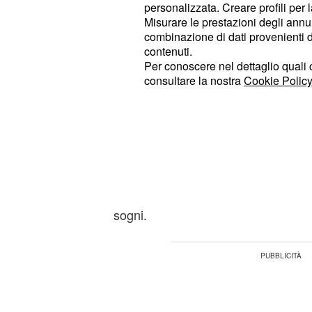
personalizzata. Creare profili per 
Misurare le prestazioni degli annun
Previsioni zodiacali de
combinazione di dati provenienti da 
l'oroscopo da Ariete 
contenuti.
Per conoscere nel dettaglio quali c
: ★★★★. Questo lunedì in mol
Ariete
consultare la nostra
Cookie Policy
sintonia con il partner, superando a
mancanza di comunicazione verificat
precedenti. Le stelle, infatti, vi daran
facilitando il dialogo di coppia opp
compagno ben disposto ad ascoltarvi
azzurro attiverà la vostra fantasia 
sogni.