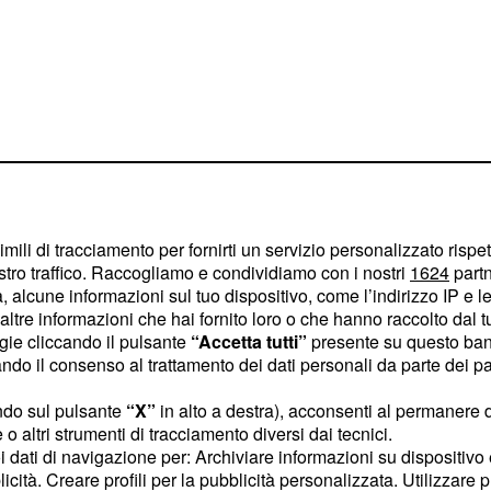
imili di tracciamento per fornirti un servizio personalizzato rispe
stro traffico. Raccogliamo e condividiamo con i nostri
1624
partn
 alcune informazioni sul tuo dispositivo, come l’indirizzo IP e le 
ltre informazioni che hai fornito loro o che hanno raccolto dal tuo
to significativo
ogie cliccando il pulsante
“Accetta tutti”
presente su questo ban
o il consenso al trattamento dei dati personali da parte dei par
o di domani 17 aprile
ndo sul pulsante
“X”
in alto a destra), acconsenti al permanere 
o altri strumenti di tracciamento diversi dai tecnici.
n merito alle attività di
uoi dati di navigazione per: Archiviare informazioni su dispositivo 
licità. Creare profili per la pubblicità personalizzata. Utilizzare p