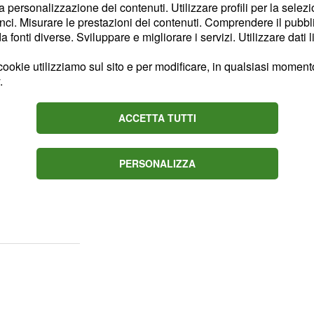
la personalizzazione dei contenuti. Utilizzare profili per la selez
ci. Misurare le prestazioni dei contenuti. Comprendere il pubblic
l 17 aprile,
fonti diverse. Sviluppare e migliorare i servizi. Utilizzare dati l
a Gemelli
ookie utilizziamo sul sito e per modificare, in qualsiasi momento,
ti entrerete in speciale
.
lcuni momenti di
isi nei giorni
ACCETTA TUTTI
no tutto il loro aiuto
ure facendovi trovare un
PERSONALIZZA
. Single, un cielo
rendendovi propensi ai