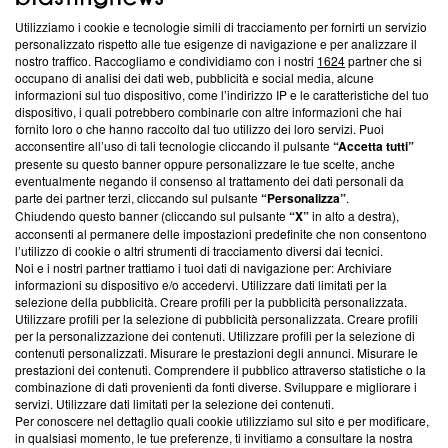
Utilizziamo i cookie e tecnologie simili di tracciamento per fornirti un servizio
Questa sezione offre informazioni trasparenti su Blasting
personalizzato rispetto alle tue esigenze di navigazione e per analizzare il
nostro traffico. Raccogliamo e condividiamo con i nostri
1624
partner che si
News, sui nostri processi editoriali e su come ci impegniamo a
occupano di analisi dei dati web, pubblicità e social media, alcune
creare news di qualità. Inoltre, afferma la nostra aderenza a
informazioni sul tuo dispositivo, come l’indirizzo IP e le caratteristiche del tuo
‘Trust Project - News with Integrity’
Blasting News non è
dispositivo, i quali potrebbero combinarle con altre informazioni che hai
ancora membro del programma, ma ha richiesto di farne
fornito loro o che hanno raccolto dal tuo utilizzo dei loro servizi. Puoi
parte; Trust Project non ha ancora effettuato una verifica di
acconsentire all’uso di tali tecnologie cliccando il pulsante
“Accetta tutti”
conformità agli standard.
presente su questo banner oppure personalizzare le tue scelte, anche
eventualmente negando il consenso al trattamento dei dati personali da
parte dei partner terzi, cliccando sul pulsante
“Personalizza”
.
Su di noi
Chiudendo questo banner (cliccando sul pulsante
“X”
in alto a destra),
acconsenti al permanere delle impostazioni predefinite che non consentono
Team editoriale
l’utilizzo di cookie o altri strumenti di tracciamento diversi dai tecnici.
Noi e i nostri partner trattiamo i tuoi dati di navigazione per: Archiviare
Corporate
informazioni su dispositivo e/o accedervi. Utilizzare dati limitati per la
selezione della pubblicità. Creare profili per la pubblicità personalizzata.
Redazione
Utilizzare profili per la selezione di pubblicità personalizzata. Creare profili
per la personalizzazione dei contenuti. Utilizzare profili per la selezione di
Informativa Privacy
contenuti personalizzati. Misurare le prestazioni degli annunci. Misurare le
prestazioni dei contenuti. Comprendere il pubblico attraverso statistiche o la
Cookie Policy
combinazione di dati provenienti da fonti diverse. Sviluppare e migliorare i
servizi. Utilizzare dati limitati per la selezione dei contenuti.
Blasting SA, IDI CHE-247.845.224, Via Carlo Frasca, 3 - 6900
Per conoscere nel dettaglio quali cookie utilizziamo sul sito e per modificare,
Lugano (Svizzera) Tel:
+39 0690258937
in qualsiasi momento, le tue preferenze, ti invitiamo a consultare la nostra