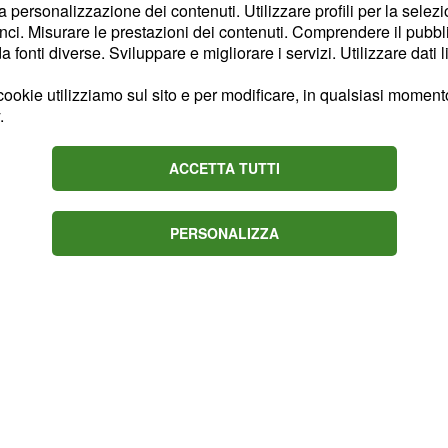
la personalizzazione dei contenuti. Utilizzare profili per la selez
n tutti i modi possibilità.
ci. Misurare le prestazioni dei contenuti. Comprendere il pubblic
o le parole con cura ed
fonti diverse. Sviluppare e migliorare i servizi. Utilizzare dati l
ià problematiche. Sarà
ookie utilizziamo sul sito e per modificare, in qualsiasi momento,
ossime attività da fare.
.
anti a voi.
ACCETTA TUTTI
PERSONALIZZA