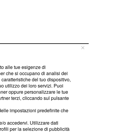
tto alle tue esigenze di
er che si occupano di analisi dei
caratteristiche del tuo dispositivo,
 utilizzo dei loro servizi. Puoi
ner oppure personalizzare le tue
tner terzi, cliccando sul pulsante
delle impostazioni predefinite che
e/o accedervi. Utilizzare dati
rofili per la selezione di pubblicità