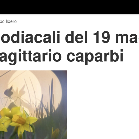
o libero
zodiacali del 19 m
agittario caparbi