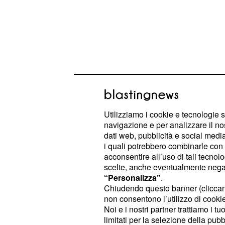
Oroscopo di martedì 
dall'Ariete ai Pesci
Utilizziamo i cookie e tecnologie s
navigazione e per analizzare il no
: non sarà facile prendere le 
Ariete
dati web, pubblicità e social media,
accumulato. Gli impegni lavorativi s
i quali potrebbero combinarle con a
paura di non riuscire a portare a te
acconsentire all’uso di tali tecnol
scelte, anche eventualmente negand
prendere il sopravvento. Un pizzico d
“Personalizza”
.
necessaria per tornare a osservare i
Chiudendo questo banner (clicca
sulle labbra.
non consentono l’utilizzo di cookie 
Noi e i nostri partner trattiamo i t
limitati per la selezione della pubb
: potrete contare sui vostri am
Toro