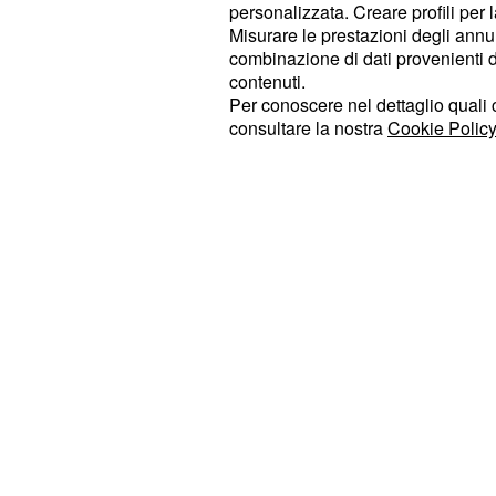
personalizzata. Creare profili per 
vostra fiducia e ve lo dimostreranno i
Misurare le prestazioni degli annun
Parleranno sinceramente, scegliend
combinazione di dati provenienti da 
contenuti.
evitando di infierire su situazioni g
Per conoscere nel dettaglio quali c
divertente organizzare insieme le pr
consultare la nostra
Cookie Policy
Avrete un universo di possibilità dav