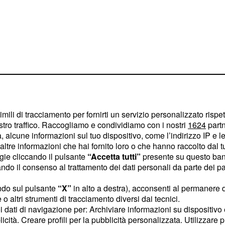
19 maggio:
imili di tracciamento per fornirti un servizio personalizzato rispe
stro traffico. Raccogliamo e condividiamo con i nostri
1624
partn
distanze dallo stress
 alcune informazioni sul tuo dispositivo, come l’indirizzo IP e le 
aranno molteplici e la
ltre informazioni che hai fornito loro o che hanno raccolto dal tuo
rmine tutto potrebbe
ogie cliccando il pulsante
“Accetta tutti”
presente su questo ban
o il consenso al trattamento dei dati personali da parte dei par
i positività in più sarà
l mondo con il sorriso
ndo sul pulsante
“X”
in alto a destra), acconsenti al permanere 
o altri strumenti di tracciamento diversi dai tecnici.
uoi dati di navigazione per: Archiviare informazioni su dispositivo 
licità. Creare profili per la pubblicità personalizzata. Utilizzare p
ici. Saranno degni della