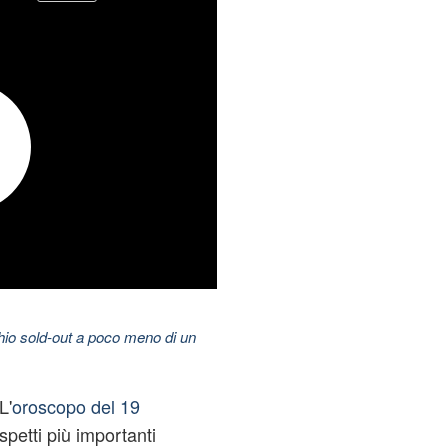
hio sold-out a poco meno di un
L'
oroscopo del 19
spetti più importanti