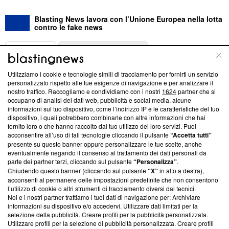
Blasting News lavora con l’Unione Europea nella lotta
contro le fake news
ABOUT
LINEA EDITORIALE
Utilizziamo i cookie e tecnologie simili di tracciamento per fornirti un servizio
Questa sezione offre informazioni trasparenti su Blasting
personalizzato rispetto alle tue esigenze di navigazione e per analizzare il
nostro traffico. Raccogliamo e condividiamo con i nostri
1624
partner che si
News, sui nostri processi editoriali e su come ci impegniamo a
occupano di analisi dei dati web, pubblicità e social media, alcune
creare news di qualità. Inoltre, afferma la nostra aderenza a
informazioni sul tuo dispositivo, come l’indirizzo IP e le caratteristiche del tuo
‘Trust Project - News with Integrity’
Blasting News non è
dispositivo, i quali potrebbero combinarle con altre informazioni che hai
ancora membro del programma, ma ha richiesto di farne
fornito loro o che hanno raccolto dal tuo utilizzo dei loro servizi. Puoi
parte; Trust Project non ha ancora effettuato una verifica di
acconsentire all’uso di tali tecnologie cliccando il pulsante
“Accetta tutti”
conformità agli standard.
presente su questo banner oppure personalizzare le tue scelte, anche
eventualmente negando il consenso al trattamento dei dati personali da
parte dei partner terzi, cliccando sul pulsante
“Personalizza”
.
Su di noi
Chiudendo questo banner (cliccando sul pulsante
“X”
in alto a destra),
acconsenti al permanere delle impostazioni predefinite che non consentono
Team editoriale
l’utilizzo di cookie o altri strumenti di tracciamento diversi dai tecnici.
Noi e i nostri partner trattiamo i tuoi dati di navigazione per: Archiviare
Corporate
informazioni su dispositivo e/o accedervi. Utilizzare dati limitati per la
selezione della pubblicità. Creare profili per la pubblicità personalizzata.
Redazione
Utilizzare profili per la selezione di pubblicità personalizzata. Creare profili