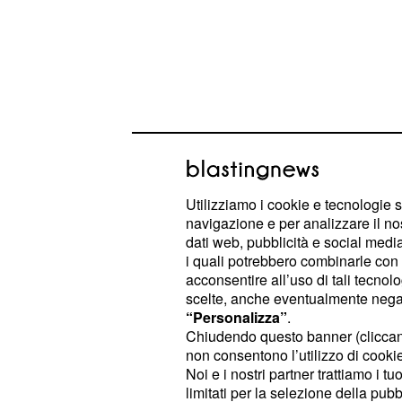
La storia parla di una giovane profe
che, a distanza di anni, torna nel p
insegnare all'Università ma proprio 
Utilizziamo i cookie e tecnologie s
giovinezza le causerà una serie di t
navigazione e per analizzare il no
dati web, pubblicità e social media,
misteriosa scomparsa della madre. 
i quali potrebbero combinarle con a
intrighi, misteri e verità nascoste ch
acconsentire all’uso di tali tecnol
sospeso i telespettatori.
scelte, anche eventualmente negand
“Personalizza”
.
Programmi TV di stasera, ve
Chiudendo questo banner (clicca
non consentono l’utilizzo di cookie 
Forte forte forte, Il Bosco, 
Noi e i nostri partner trattiamo i t
Grado
limitati per la selezione della pubb