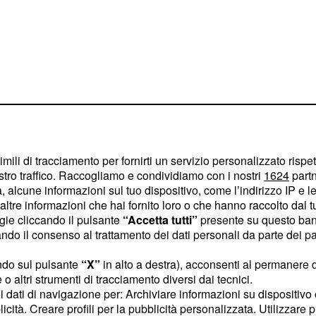
ssoressa di psicologia
roprio paese, per
questo ritorno alla sua
imili di tracciamento per fornirti un servizio personalizzato rispe
urbamenti legati alla
stro traffico. Raccogliamo e condividiamo con i nostri
1624
partn
 alcune informazioni sul tuo dispositivo, come l’indirizzo IP e le 
Da qui inizieranno
ltre informazioni che hai fornito loro o che hanno raccolto dal tuo
e terranno con il fiato
ogie cliccando il pulsante
“Accetta tutti”
presente su questo ban
o il consenso al trattamento dei dati personali da parte dei par
nerdì 20 febbraio:
ndo sul pulsante
“X”
in alto a destra), acconsenti al permanere 
o altri strumenti di tracciamento diversi dai tecnici.
Colorado e Quarto
uoi dati di navigazione per: Archiviare informazioni su dispositivo 
licità. Creare profili per la pubblicità personalizzata. Utilizzare p