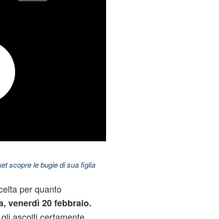
t scopre le bugie di sua figlia
celta per quanto
, venerdì 20 febbraio.
 gli ascolti certamente