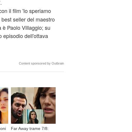
.
on il film 'Io speriamo
 best seller del maestro
 è Paolo Villaggio; su
o episodio dell'ottava
Content sponsored by Outbrain
ioni
Far Away trame 7/8: