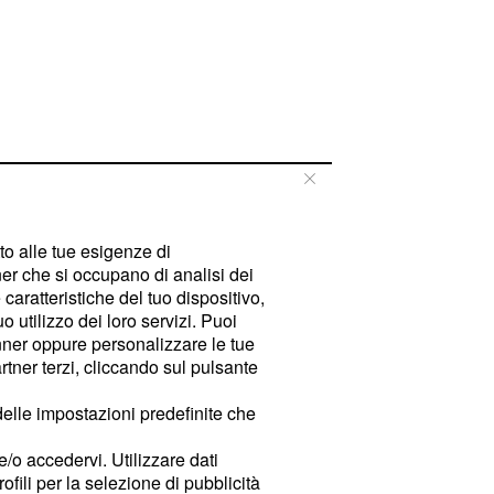
tto alle tue esigenze di
er che si occupano di analisi dei
caratteristiche del tuo dispositivo,
 utilizzo dei loro servizi. Puoi
ner oppure personalizzare le tue
tner terzi, cliccando sul pulsante
delle impostazioni predefinite che
e/o accedervi. Utilizzare dati
rofili per la selezione di pubblicità