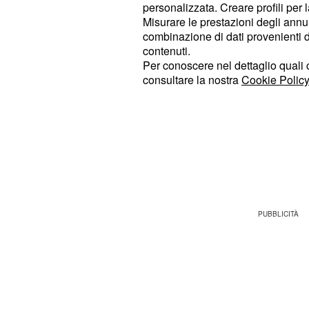
personalizzata. Creare profili per 
Misurare le prestazioni degli annun
La programmazione televisiva di qu
combinazione di dati provenienti da 
febbraio, offre però delle alternativ
contenuti.
, per esempio, torna uno dei va
Uno
Per conoscere nel dettaglio quali c
consultare la nostra
Cookie Policy
della
televisione
, ovvero Colorado. 
(la sedicesima) Paolo Ruffini sarà a
Bufalo: la coppia presenterà i comic
palcoscenico dello show, alcuni con
Leonardo Manera, i Panpers, Gianlu
tanti altri.