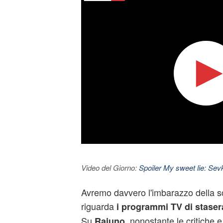
Video del Giorno:
Spoiler My sweet lie: Sevke
Avremo davvero l'imbarazzo della s
riguarda
i programmi TV di stasera
Su
, nonostante le critiche e
Raiuno