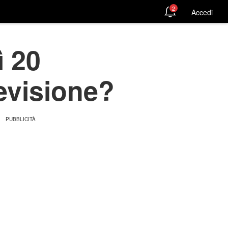
2
Accedi
ì 20
evisione?