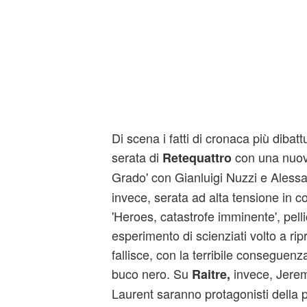
Di scena i fatti di cronaca più dibattut
serata di
con una nuova
Retequattro
Grado' con Gianluigi Nuzzi e Aless
invece, serata ad alta tensione in c
'Heroes, catastrofe imminente', pell
esperimento di scienziati volto a rip
fallisce, con la terribile conseguenz
buco nero. Su
invece, Jerem
Raitre,
Laurent saranno protagonisti della p