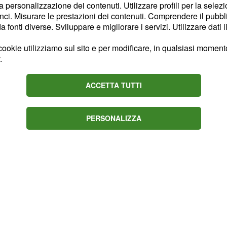
la personalizzazione dei contenuti. Utilizzare profili per la selez
ci. Misurare le prestazioni dei contenuti. Comprendere il pubblic
esta sera, venerdì 19
fonti diverse. Sviluppare e migliorare i servizi. Utilizzare dati l
e interessanti: su
Italia
rietà comici più amati
ookie utilizziamo sul sito e per modificare, in qualsiasi momento,
.
In questa nuova edizione
ffiancato da Diana Del
ACCETTA TUTTI
i che si alterneranno sul
osciutissimi come Pucci,
ca Impastato e tanti
PERSONALIZZA