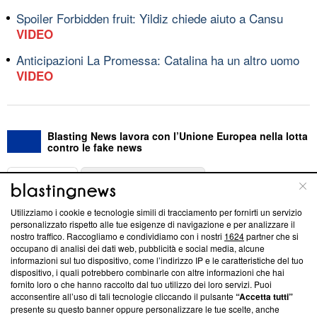
Spoiler Forbidden fruit: Yildiz chiede aiuto a Cansu
VIDEO
Anticipazioni La Promessa: Catalina ha un altro uomo
VIDEO
Blasting News lavora con l’Unione Europea nella lotta
contro le fake news
ABOUT
LINEA EDITORIALE
Utilizziamo i cookie e tecnologie simili di tracciamento per fornirti un servizio
Questa sezione offre informazioni trasparenti su Blasting
personalizzato rispetto alle tue esigenze di navigazione e per analizzare il
nostro traffico. Raccogliamo e condividiamo con i nostri
1624
partner che si
News, sui nostri processi editoriali e su come ci impegniamo a
occupano di analisi dei dati web, pubblicità e social media, alcune
creare news di qualità. Inoltre, afferma la nostra aderenza a
informazioni sul tuo dispositivo, come l’indirizzo IP e le caratteristiche del tuo
‘Trust Project - News with Integrity’
Blasting News non è
dispositivo, i quali potrebbero combinarle con altre informazioni che hai
ancora membro del programma, ma ha richiesto di farne
fornito loro o che hanno raccolto dal tuo utilizzo dei loro servizi. Puoi
parte; Trust Project non ha ancora effettuato una verifica di
acconsentire all’uso di tali tecnologie cliccando il pulsante
“Accetta tutti”
conformità agli standard.
presente su questo banner oppure personalizzare le tue scelte, anche