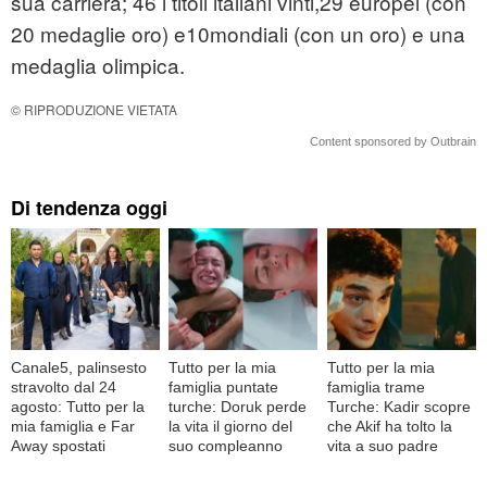
sua carriera; 46 i titoli italiani vinti,29 europei (con
20 medaglie oro) e10mondiali (con un oro) e una
medaglia olimpica.
© RIPRODUZIONE VIETATA
Content sponsored by Outbrain
Di tendenza oggi
Canale5, palinsesto
Tutto per la mia
Tutto per la mia
stravolto dal 24
famiglia puntate
famiglia trame
agosto: Tutto per la
turche: Doruk perde
Turche: Kadir scopre
mia famiglia e Far
la vita il giorno del
che Akif ha tolto la
Away spostati
suo compleanno
vita a suo padre