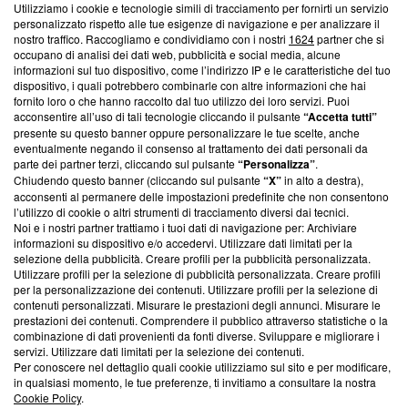
Utilizziamo i cookie e tecnologie simili di tracciamento per fornirti un servizio
Questa sezione offre informazioni trasparenti su Blasting
personalizzato rispetto alle tue esigenze di navigazione e per analizzare il
nostro traffico. Raccogliamo e condividiamo con i nostri
1624
partner che si
News, sui nostri processi editoriali e su come ci impegniamo a
occupano di analisi dei dati web, pubblicità e social media, alcune
creare news di qualità. Inoltre, afferma la nostra aderenza a
informazioni sul tuo dispositivo, come l’indirizzo IP e le caratteristiche del tuo
‘Trust Project - News with Integrity’
Blasting News non è
dispositivo, i quali potrebbero combinarle con altre informazioni che hai
ancora membro del programma, ma ha richiesto di farne
fornito loro o che hanno raccolto dal tuo utilizzo dei loro servizi. Puoi
parte; Trust Project non ha ancora effettuato una verifica di
acconsentire all’uso di tali tecnologie cliccando il pulsante
“Accetta tutti”
conformità agli standard.
presente su questo banner oppure personalizzare le tue scelte, anche
eventualmente negando il consenso al trattamento dei dati personali da
parte dei partner terzi, cliccando sul pulsante
“Personalizza”
.
Su di noi
Chiudendo questo banner (cliccando sul pulsante
“X”
in alto a destra),
acconsenti al permanere delle impostazioni predefinite che non consentono
Team editoriale
l’utilizzo di cookie o altri strumenti di tracciamento diversi dai tecnici.
Noi e i nostri partner trattiamo i tuoi dati di navigazione per: Archiviare
Corporate
informazioni su dispositivo e/o accedervi. Utilizzare dati limitati per la
selezione della pubblicità. Creare profili per la pubblicità personalizzata.
Redazione
Utilizzare profili per la selezione di pubblicità personalizzata. Creare profili
per la personalizzazione dei contenuti. Utilizzare profili per la selezione di
Informativa Privacy
contenuti personalizzati. Misurare le prestazioni degli annunci. Misurare le
prestazioni dei contenuti. Comprendere il pubblico attraverso statistiche o la
Cookie Policy
combinazione di dati provenienti da fonti diverse. Sviluppare e migliorare i
servizi. Utilizzare dati limitati per la selezione dei contenuti.
Blasting SA, IDI CHE-247.845.224, Via Carlo Frasca, 3 - 6900
Per conoscere nel dettaglio quali cookie utilizziamo sul sito e per modificare,
Lugano (Svizzera) Tel:
+39 0690258937
in qualsiasi momento, le tue preferenze, ti invitiamo a consultare la nostra
Cookie Policy
.