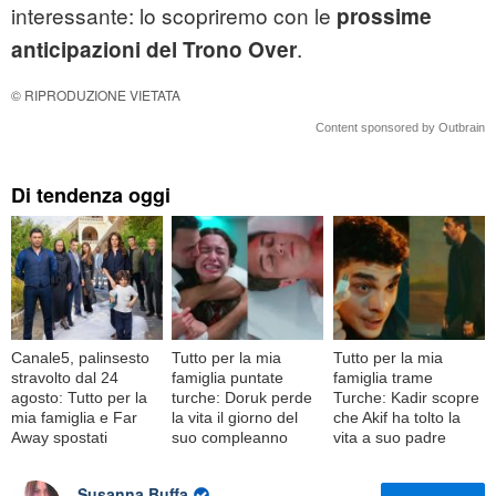
interessante: lo scopriremo con le
prossime
.
anticipazioni del Trono Over
© RIPRODUZIONE VIETATA
Content sponsored by Outbrain
Di tendenza oggi
Canale5, palinsesto
Tutto per la mia
Tutto per la mia
stravolto dal 24
famiglia puntate
famiglia trame
agosto: Tutto per la
turche: Doruk perde
Turche: Kadir scopre
mia famiglia e Far
la vita il giorno del
che Akif ha tolto la
Away spostati
suo compleanno
vita a suo padre
Susanna Buffa