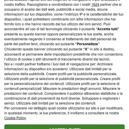
nostro traffico. Raccogliamo e condividiamo con i nostri
1624
partner che si
News, sui nostri processi editoriali e su come ci impegniamo a
occupano di analisi dei dati web, pubblicità e social media, alcune
creare news di qualità. Inoltre, afferma la nostra aderenza a
informazioni sul tuo dispositivo, come l’indirizzo IP e le caratteristiche del tuo
‘Trust Project - News with Integrity’
Blasting News non è
dispositivo, i quali potrebbero combinarle con altre informazioni che hai
ancora membro del programma, ma ha richiesto di farne
fornito loro o che hanno raccolto dal tuo utilizzo dei loro servizi. Puoi
parte; Trust Project non ha ancora effettuato una verifica di
acconsentire all’uso di tali tecnologie cliccando il pulsante
“Accetta tutti”
conformità agli standard.
presente su questo banner oppure personalizzare le tue scelte, anche
eventualmente negando il consenso al trattamento dei dati personali da
parte dei partner terzi, cliccando sul pulsante
“Personalizza”
.
Su di noi
Chiudendo questo banner (cliccando sul pulsante
“X”
in alto a destra),
acconsenti al permanere delle impostazioni predefinite che non consentono
Team editoriale
l’utilizzo di cookie o altri strumenti di tracciamento diversi dai tecnici.
Noi e i nostri partner trattiamo i tuoi dati di navigazione per: Archiviare
Corporate
informazioni su dispositivo e/o accedervi. Utilizzare dati limitati per la
selezione della pubblicità. Creare profili per la pubblicità personalizzata.
Redazione
Utilizzare profili per la selezione di pubblicità personalizzata. Creare profili
per la personalizzazione dei contenuti. Utilizzare profili per la selezione di
Informativa Privacy
contenuti personalizzati. Misurare le prestazioni degli annunci. Misurare le
prestazioni dei contenuti. Comprendere il pubblico attraverso statistiche o la
Cookie Policy
combinazione di dati provenienti da fonti diverse. Sviluppare e migliorare i
servizi. Utilizzare dati limitati per la selezione dei contenuti.
Blasting SA, IDI CHE-247.845.224, Via Carlo Frasca, 3 - 6900
Per conoscere nel dettaglio quali cookie utilizziamo sul sito e per modificare,
Lugano (Svizzera) Tel:
+39 0690258937
in qualsiasi momento, le tue preferenze, ti invitiamo a consultare la nostra
Cookie Policy
.
© 2026 Blasting News