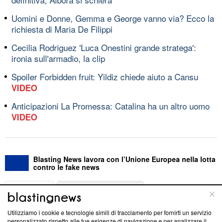
Uomini e Donne, Gemma e George vanno via? Ecco la
richiesta di Maria De Filippi
Cecilia Rodriguez 'Luca Onestini grande stratega':
ironia sull'armadio, la clip
Spoiler Forbidden fruit: Yildiz chiede aiuto a Cansu
VIDEO
Anticipazioni La Promessa: Catalina ha un altro uomo
VIDEO
Blasting News lavora con l’Unione Europea nella lotta
contro le fake news
ABOUT
LINEA EDITORIALE
Utilizziamo i cookie e tecnologie simili di tracciamento per fornirti un servizio
Questa sezione offre informazioni trasparenti su Blasting
personalizzato rispetto alle tue esigenze di navigazione e per analizzare il