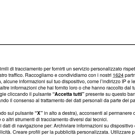
imili di tracciamento per fornirti un servizio personalizzato rispe
stro traffico. Raccogliamo e condividiamo con i nostri
1624
partn
 alcune informazioni sul tuo dispositivo, come l’indirizzo IP e le 
mo attraverso i loro
ltre informazioni che hai fornito loro o che hanno raccolto dal tuo
ogie cliccando il pulsante
“Accetta tutti”
presente su questo ban
rogetto in cui hanno
o il consenso al trattamento dei dati personali da parte dei par
ndo sul pulsante
“X”
in alto a destra), acconsenti al permanere 
o altri strumenti di tracciamento diversi dai tecnici.
uoi dati di navigazione per: Archiviare informazioni su dispositivo 
licità. Creare profili per la pubblicità personalizzata. Utilizzare p
 il 18 giugno, come una