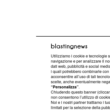
Utilizziamo i cookie e tecnologie s
navigazione e per analizzare il no
dati web, pubblicità e social media,
I due hanno annunciato con entusias
i quali potrebbero combinarle con a
acconsentire all’uso di tali tecnol
canali social la nascita del nuovo p
scelte, anche eventualmente negand
dichiarato di credere tantissimo.
“Personalizza”
.
Chiudendo questo banner (clicca
non consentono l’utilizzo di cookie 
La nascita
Noi e i nostri partner trattiamo i t
limitati per la selezione della pubb
La “
” è nata ufficialmente
Veertego