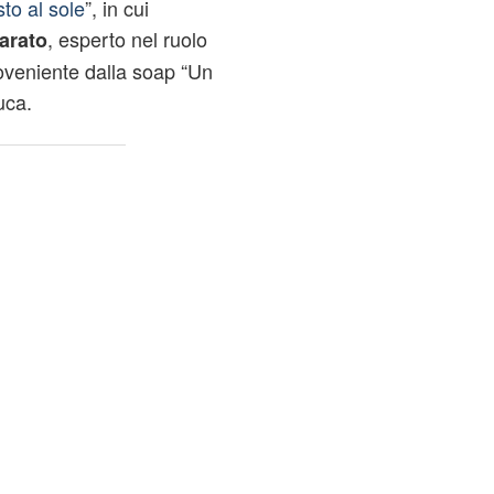
to al sole
”, in cui
, esperto
nel ruolo
arato
roveniente dalla soap “Un
uca.