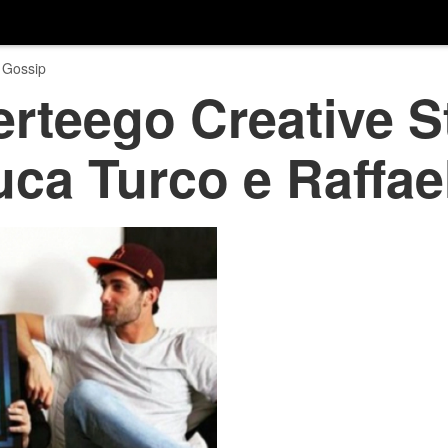
 Gossip
erteego Creative St
uca Turco e Raffae