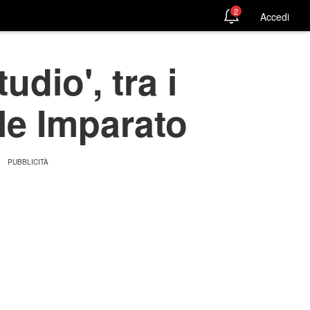
2
Accedi
udio', tra i
le Imparato