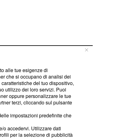
tto alle tue esigenze di
er che si occupano di analisi dei
caratteristiche del tuo dispositivo,
 utilizzo dei loro servizi. Puoi
ner oppure personalizzare le tue
tner terzi, cliccando sul pulsante
delle impostazioni predefinite che
e/o accedervi. Utilizzare dati
rofili per la selezione di pubblicità