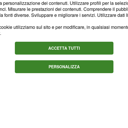
la personalizzazione dei contenuti. Utilizzare profili per la selez
 ha come obiettivo quello
ci. Misurare le prestazioni dei contenuti. Comprendere il pubblic
orma di arte. Si pone
fonti diverse. Sviluppare e migliorare i servizi. Utilizzare dati l
reare prodotti audiovisivi
ookie utilizziamo sul sito e per modificare, in qualsiasi momento,
ozioni. Il
,
27 giugno
.
casa di produzione, sita
 svolta l’inaugurazione. I
ACCETTA TUTTI
lla serata e, seppur con
tico, risultano essere
PERSONALIZZA