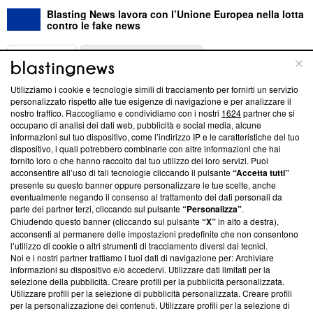
Blasting News lavora con l’Unione Europea nella lotta
contro le fake news
ABOUT
LINEA EDITORIALE
Utilizziamo i cookie e tecnologie simili di tracciamento per fornirti un servizio
Questa sezione offre informazioni trasparenti su Blasting
personalizzato rispetto alle tue esigenze di navigazione e per analizzare il
nostro traffico. Raccogliamo e condividiamo con i nostri
1624
partner che si
News, sui nostri processi editoriali e su come ci impegniamo a
occupano di analisi dei dati web, pubblicità e social media, alcune
creare news di qualità. Inoltre, afferma la nostra aderenza a
informazioni sul tuo dispositivo, come l’indirizzo IP e le caratteristiche del tuo
‘Trust Project - News with Integrity’
Blasting News non è
dispositivo, i quali potrebbero combinarle con altre informazioni che hai
ancora membro del programma, ma ha richiesto di farne
fornito loro o che hanno raccolto dal tuo utilizzo dei loro servizi. Puoi
parte; Trust Project non ha ancora effettuato una verifica di
acconsentire all’uso di tali tecnologie cliccando il pulsante
“Accetta tutti”
conformità agli standard.
presente su questo banner oppure personalizzare le tue scelte, anche
eventualmente negando il consenso al trattamento dei dati personali da
parte dei partner terzi, cliccando sul pulsante
“Personalizza”
.
Su di noi
Chiudendo questo banner (cliccando sul pulsante
“X”
in alto a destra),
acconsenti al permanere delle impostazioni predefinite che non consentono
Team editoriale
l’utilizzo di cookie o altri strumenti di tracciamento diversi dai tecnici.
Noi e i nostri partner trattiamo i tuoi dati di navigazione per: Archiviare
Corporate
informazioni su dispositivo e/o accedervi. Utilizzare dati limitati per la
selezione della pubblicità. Creare profili per la pubblicità personalizzata.
Redazione
Utilizzare profili per la selezione di pubblicità personalizzata. Creare profili
per la personalizzazione dei contenuti. Utilizzare profili per la selezione di
Informativa Privacy