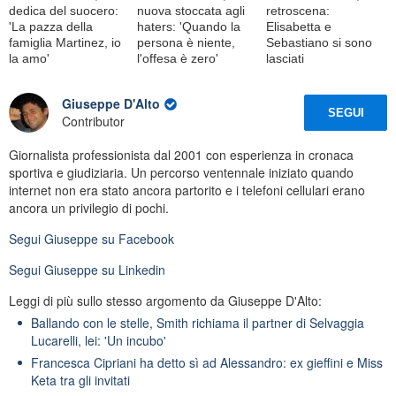
dedica del suocero:
nuova stoccata agli
retroscena:
'La pazza della
haters: 'Quando la
Elisabetta e
famiglia Martinez, io
persona è niente,
Sebastiano si sono
la amo'
l'offesa è zero'
lasciati
Giuseppe D'Alto
SEGUI
Contributor
Giornalista professionista dal 2001 con esperienza in cronaca
sportiva e giudiziaria. Un percorso ventennale iniziato quando
internet non era stato ancora partorito e i telefoni cellulari erano
ancora un privilegio di pochi.
Segui
Giuseppe
su Facebook
Segui
Giuseppe
su Linkedin
Leggi di più sullo stesso argomento da Giuseppe D'Alto:
Ballando con le stelle, Smith richiama il partner di Selvaggia
Lucarelli, lei: 'Un incubo'
Francesca Cipriani ha detto sì ad Alessandro: ex gieffini e Miss
Keta tra gli invitati