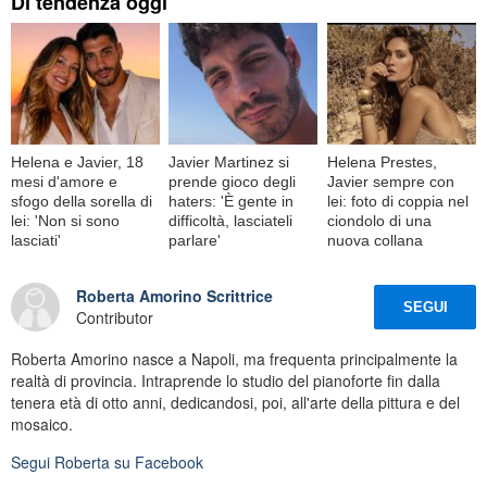
Di tendenza oggi
Helena e Javier, 18
Javier Martinez si
Helena Prestes,
mesi d'amore e
prende gioco degli
Javier sempre con
sfogo della sorella di
haters: 'È gente in
lei: foto di coppia nel
lei: 'Non si sono
difficoltà, lasciateli
ciondolo di una
lasciati'
parlare'
nuova collana
Roberta Amorino Scrittrice
SEGUI
Contributor
Roberta Amorino nasce a Napoli, ma frequenta principalmente la
realtà di provincia. Intraprende lo studio del pianoforte fin dalla
tenera età di otto anni, dedicandosi, poi, all'arte della pittura e del
mosaico.
Segui
Roberta
su Facebook