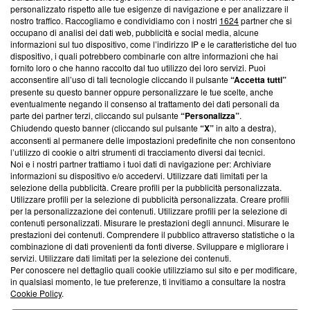
Questa sezione offre informazioni trasparenti su Blasting
personalizzato rispetto alle tue esigenze di navigazione e per analizzare il
nostro traffico. Raccogliamo e condividiamo con i nostri
1624
partner che si
News, sui nostri processi editoriali e su come ci impegniamo a
occupano di analisi dei dati web, pubblicità e social media, alcune
creare news di qualità. Inoltre, afferma la nostra aderenza a
informazioni sul tuo dispositivo, come l’indirizzo IP e le caratteristiche del tuo
‘Trust Project - News with Integrity’
Blasting News non è
dispositivo, i quali potrebbero combinarle con altre informazioni che hai
ancora membro del programma, ma ha richiesto di farne
fornito loro o che hanno raccolto dal tuo utilizzo dei loro servizi. Puoi
parte; Trust Project non ha ancora effettuato una verifica di
acconsentire all’uso di tali tecnologie cliccando il pulsante
“Accetta tutti”
conformità agli standard.
presente su questo banner oppure personalizzare le tue scelte, anche
eventualmente negando il consenso al trattamento dei dati personali da
parte dei partner terzi, cliccando sul pulsante
“Personalizza”
.
Su di noi
Chiudendo questo banner (cliccando sul pulsante
“X”
in alto a destra),
acconsenti al permanere delle impostazioni predefinite che non consentono
Team editoriale
l’utilizzo di cookie o altri strumenti di tracciamento diversi dai tecnici.
Noi e i nostri partner trattiamo i tuoi dati di navigazione per: Archiviare
Corporate
informazioni su dispositivo e/o accedervi. Utilizzare dati limitati per la
selezione della pubblicità. Creare profili per la pubblicità personalizzata.
Redazione
Utilizzare profili per la selezione di pubblicità personalizzata. Creare profili
per la personalizzazione dei contenuti. Utilizzare profili per la selezione di
Informativa Privacy
contenuti personalizzati. Misurare le prestazioni degli annunci. Misurare le
prestazioni dei contenuti. Comprendere il pubblico attraverso statistiche o la
Cookie Policy
combinazione di dati provenienti da fonti diverse. Sviluppare e migliorare i
servizi. Utilizzare dati limitati per la selezione dei contenuti.
Blasting SA, IDI CHE-247.845.224, Via Carlo Frasca, 3 - 6900
Per conoscere nel dettaglio quali cookie utilizziamo sul sito e per modificare,
Lugano (Svizzera) Tel:
+39 0690258937
in qualsiasi momento, le tue preferenze, ti invitiamo a consultare la nostra
Cookie Policy
.
© 2026 Blasting News