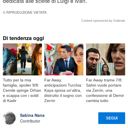
dedicata alle scelte di Luigi e Ivan.
© RIPRODUZIONE VIETATA
Content sponsored by Outbrain
Di tendenza oggi
Tutto per la mia
Far Away,
Far Away trame 7/8:
famiglia, spoiler 9/8:
anticipazioni Turchia:
Sahin vuole portare
Cemile spinge Orhan
Kaya sposa un'altra,
via Zerrin, una
e scappa con i soldi
distrutto il sogno con
confessione di Demir
di Kadir
Zerrin
cambia tutto
Sabina Nana
SEGUI
Contributor