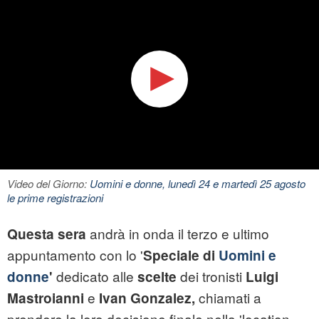
Video del Giorno:
Uomini e donne, lunedì 24 e martedì 25 agosto
le prime registrazioni
andrà in onda il terzo e ultimo
Questa sera
appuntamento con lo '
Speciale di
Uomini e
dedicato alle
dei tronisti
donne
'
scelte
Luigi
e
chiamati a
Mastroianni
Ivan Gonzalez,
prendere la loro decisione finale nella 'location