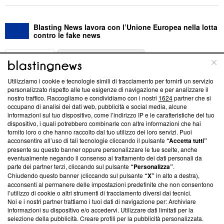
Blasting News lavora con l’Unione Europea nella lotta
contro le fake news
ABOUT
LINEA EDITORIALE
Utilizziamo i cookie e tecnologie simili di tracciamento per fornirti un servizio
Questa sezione offre informazioni trasparenti su Blasting
personalizzato rispetto alle tue esigenze di navigazione e per analizzare il
nostro traffico. Raccogliamo e condividiamo con i nostri
1624
partner che si
News, sui nostri processi editoriali e su come ci impegniamo a
occupano di analisi dei dati web, pubblicità e social media, alcune
creare news di qualità. Inoltre, afferma la nostra aderenza a
informazioni sul tuo dispositivo, come l’indirizzo IP e le caratteristiche del tuo
‘Trust Project - News with Integrity’
Blasting News non è
dispositivo, i quali potrebbero combinarle con altre informazioni che hai
ancora membro del programma, ma ha richiesto di farne
fornito loro o che hanno raccolto dal tuo utilizzo dei loro servizi. Puoi
parte; Trust Project non ha ancora effettuato una verifica di
acconsentire all’uso di tali tecnologie cliccando il pulsante
“Accetta tutti”
conformità agli standard.
presente su questo banner oppure personalizzare le tue scelte, anche
eventualmente negando il consenso al trattamento dei dati personali da
parte dei partner terzi, cliccando sul pulsante
“Personalizza”
.
Su di noi
Chiudendo questo banner (cliccando sul pulsante
“X”
in alto a destra),
acconsenti al permanere delle impostazioni predefinite che non consentono
Team editoriale
l’utilizzo di cookie o altri strumenti di tracciamento diversi dai tecnici.
Noi e i nostri partner trattiamo i tuoi dati di navigazione per: Archiviare
Corporate
informazioni su dispositivo e/o accedervi. Utilizzare dati limitati per la
selezione della pubblicità. Creare profili per la pubblicità personalizzata.
Redazione