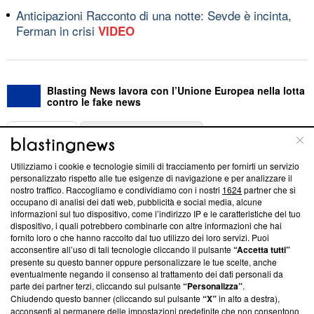
Anticipazioni Racconto di una notte: Sevde è incinta,
Ferman in crisi
VIDEO
Blasting News lavora con l’Unione Europea nella lotta
contro le fake news
ABOUT
LINEA EDITORIALE
Utilizziamo i cookie e tecnologie simili di tracciamento per fornirti un servizio
Questa sezione offre informazioni trasparenti su Blasting
personalizzato rispetto alle tue esigenze di navigazione e per analizzare il
nostro traffico. Raccogliamo e condividiamo con i nostri
1624
partner che si
News, sui nostri processi editoriali e su come ci impegniamo a
occupano di analisi dei dati web, pubblicità e social media, alcune
creare news di qualità. Inoltre, afferma la nostra aderenza a
informazioni sul tuo dispositivo, come l’indirizzo IP e le caratteristiche del tuo
‘Trust Project - News with Integrity’
Blasting News non è
dispositivo, i quali potrebbero combinarle con altre informazioni che hai
ancora membro del programma, ma ha richiesto di farne
fornito loro o che hanno raccolto dal tuo utilizzo dei loro servizi. Puoi
parte; Trust Project non ha ancora effettuato una verifica di
acconsentire all’uso di tali tecnologie cliccando il pulsante
“Accetta tutti”
conformità agli standard.
presente su questo banner oppure personalizzare le tue scelte, anche
eventualmente negando il consenso al trattamento dei dati personali da
parte dei partner terzi, cliccando sul pulsante
“Personalizza”
.
Su di noi
Chiudendo questo banner (cliccando sul pulsante
“X”
in alto a destra),
acconsenti al permanere delle impostazioni predefinite che non consentono