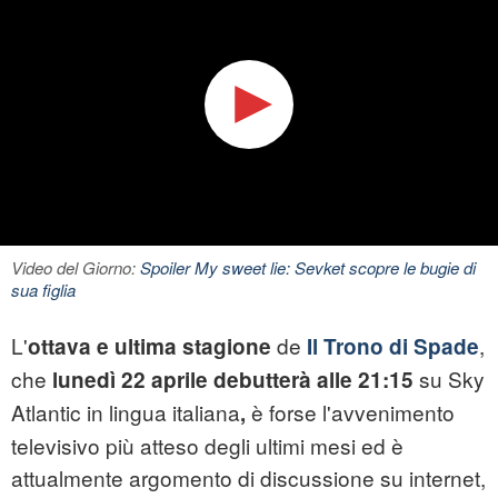
Video del Giorno:
Spoiler My sweet lie: Sevket scopre le bugie di
sua figlia
L'
de
,
ottava e ultima stagione
Il Trono di Spade
che
su Sky
lunedì 22 aprile debutterà alle 21:15
Atlantic in lingua italiana
è forse l'avvenimento
,
televisivo più atteso degli ultimi mesi ed è
attualmente argomento di discussione su internet,