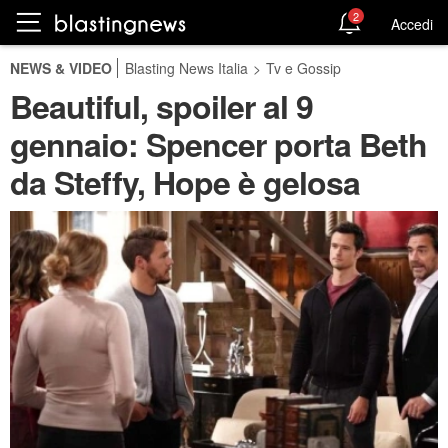
2
Accedi
NEWS & VIDEO
Blasting News Italia
>
Tv e Gossip
Beautiful, spoiler al 9
gennaio: Spencer porta Beth
da Steffy, Hope è gelosa