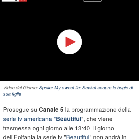
Video del Giorno:
Spoiler My sweet lie: Sevket scopre le bugie di
sua figlia
Prosegue su
la programmazione della
Canale 5
serie tv
americana "
", che viene
Beautiful
trasmessa ogni giorno alle 13:40. Il giorno
dell'Epifania la serie tv "
Beautiful
" non andrà in