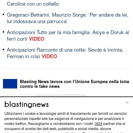
Carolina con un coltello
Gregoraci-Bettarini, Maurizio Sorge: ‘Per andare da lei,
lui indossava una parrucca’
Anticipazioni Tutto per la mia famiglia: Asiye e Doruk ai
ferri corti
VIDEO
Anticipazioni Racconto di una notte: Sevde è incinta,
Ferman in crisi
VIDEO
Blasting News lavora con l’Unione Europea nella lotta
contro le fake news
ABOUT
LINEA EDITORIALE
Utilizziamo i cookie e tecnologie simili di tracciamento per fornirti un servizio
Questa sezione offre informazioni trasparenti su Blasting
personalizzato rispetto alle tue esigenze di navigazione e per analizzare il
nostro traffico. Raccogliamo e condividiamo con i nostri
1624
partner che si
News, sui nostri processi editoriali e su come ci impegniamo a
occupano di analisi dei dati web, pubblicità e social media, alcune
creare news di qualità. Inoltre, afferma la nostra aderenza a