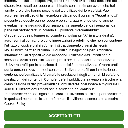
informazioni sul tuo dispositivo, come l’indirizzo IP e le caratteristiche del tuo
‘Trust Project - News with Integrity’
Blasting News non è
dispositivo, i quali potrebbero combinarle con altre informazioni che hai
ancora membro del programma, ma ha richiesto di farne
fornito loro o che hanno raccolto dal tuo utilizzo dei loro servizi. Puoi
parte; Trust Project non ha ancora effettuato una verifica di
acconsentire all’uso di tali tecnologie cliccando il pulsante
“Accetta tutti”
conformità agli standard.
presente su questo banner oppure personalizzare le tue scelte, anche
eventualmente negando il consenso al trattamento dei dati personali da
parte dei partner terzi, cliccando sul pulsante
“Personalizza”
.
Su di noi
Chiudendo questo banner (cliccando sul pulsante
“X”
in alto a destra),
acconsenti al permanere delle impostazioni predefinite che non consentono
Team editoriale
l’utilizzo di cookie o altri strumenti di tracciamento diversi dai tecnici.
Noi e i nostri partner trattiamo i tuoi dati di navigazione per: Archiviare
Corporate
informazioni su dispositivo e/o accedervi. Utilizzare dati limitati per la
selezione della pubblicità. Creare profili per la pubblicità personalizzata.
Redazione
Utilizzare profili per la selezione di pubblicità personalizzata. Creare profili
per la personalizzazione dei contenuti. Utilizzare profili per la selezione di
Informativa Privacy
contenuti personalizzati. Misurare le prestazioni degli annunci. Misurare le
prestazioni dei contenuti. Comprendere il pubblico attraverso statistiche o la
Cookie Policy
combinazione di dati provenienti da fonti diverse. Sviluppare e migliorare i
servizi. Utilizzare dati limitati per la selezione dei contenuti.
Blasting SA, IDI CHE-247.845.224, Via Carlo Frasca, 3 - 6900
Per conoscere nel dettaglio quali cookie utilizziamo sul sito e per modificare,
Lugano (Svizzera) Tel:
+39 0690258937
in qualsiasi momento, le tue preferenze, ti invitiamo a consultare la nostra
Cookie Policy
.
© 2026 Blasting News
ACCETTA TUTTI