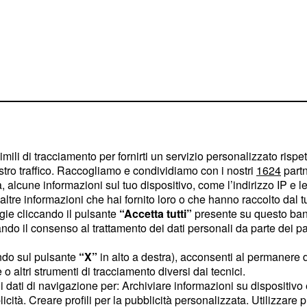
imili di tracciamento per fornirti un servizio personalizzato rispe
stro traffico. Raccogliamo e condividiamo con i nostri
1624
partn
 alcune informazioni sul tuo dispositivo, come l’indirizzo IP e le 
ltre informazioni che hai fornito loro o che hanno raccolto dal tuo
ogie cliccando il pulsante
“Accetta tutti”
presente su questo ban
o il consenso al trattamento dei dati personali da parte dei par
Farnesi), infine, non
di
.
Mattia
ndo sul pulsante
“X”
in alto a destra), acconsenti al permanere 
o altri strumenti di tracciamento diversi dai tecnici.
uoi dati di navigazione per: Archiviare informazioni su dispositivo 
on Armando
licità. Creare profili per la pubblicità personalizzata. Utilizzare p