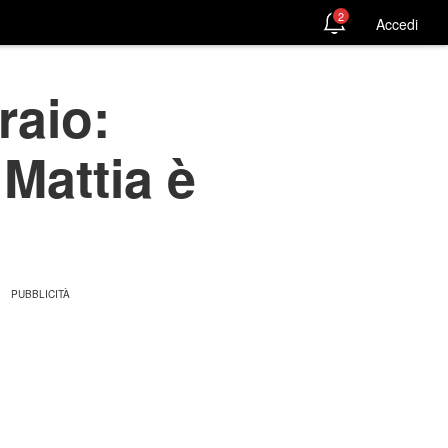
2
Accedi
raio:
Mattia è