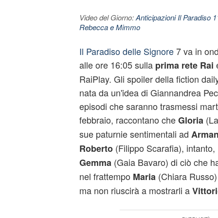
Video del Giorno:
Anticipazioni Il Paradiso 
Rebecca e Mimmo
Il Paradiso delle Signore
7 va in ond
alle ore 16:05 sulla
e
prima rete Rai
RaiPlay. Gli spoiler della fiction da
nata da un'idea di Giannandrea Pecor
episodi che saranno trasmessi mart
febbraio, raccontano che
(La
Gloria
sue paturnie sentimentali ad
Arma
(Filippo Scarafia), intanto,
Roberto
(Gaia Bavaro) di ciò che h
Gemma
nel frattempo
(Chiara Russo) 
Maria
ma non riuscirà a mostrarli a
Vittor