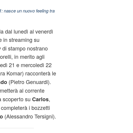
11: nasce un nuovo feeling tra
a dal lunedì al venerdì
 in streaming su
ily di stampo nostrano
elli, in merito agli
edì 21 e mercoledì 22
ra Komar) racconterà le
(Pietro Genuardi).
ndo
 metterà al corrente
a scoperto su
,
Carlos
completerà i bozzetti
(Alessandro Tersigni).
io