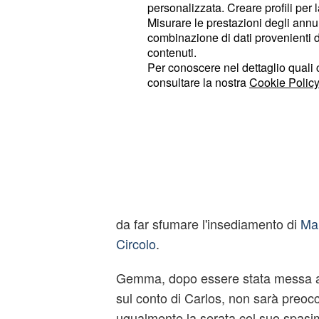
personalizzata. Creare profili per 
Le anticipazioni de Il Paradiso delle
Misurare le prestazioni degli annun
episodi di martedì 21 e mercoledì 2
combinazione di dati provenienti da 
contenuti.
se da un lato Ezio (Massimo Poggio)
Per conoscere nel dettaglio quali c
dall'altro lato Gloria deciderà di sfo
consultare la nostra
Cookie Policy
Armando.
La contessa Adelaide (Vanessa Grav
Masotti), sempre più in sintonia, si
dei
modi per vendicarsi del banch
Quest'ultimo, inoltre, vorrà incastrar
da far sfumare l'insediamento di
Mar
Circolo
.
Gemma, dopo essere stata messa a
sul conto di Carlos, non sarà preoc
ugualmente la serata col suo spasi