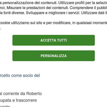
la personalizzazione dei contenuti. Utilizzare profili per la selez
 Signore 7, riguardo agli
ci. Misurare le prestazioni dei contenuti. Comprendere il pubblic
2 febbraio, svelano che
fonti diverse. Sviluppare e migliorare i servizi. Utilizzare dati l
 sarà pieno di dubbi,
ookie utilizziamo sul sito e per modificare, in qualsiasi momento,
garsi col collega e amico
.
ACCETTA TUTTI
ina) e Marcello (Pietro
 divertiranno a pensare a
PERSONALIZZA
.
iere
e il giovane fioraio così
cello come socio del
l corrente da Roberto
cupata e trascorrere
mante.