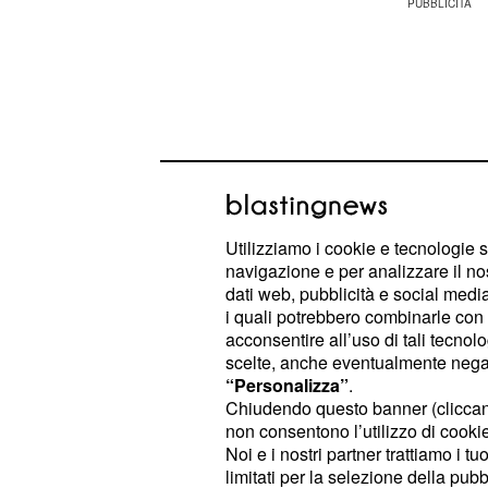
Utilizziamo i cookie e tecnologie s
navigazione e per analizzare il no
dati web, pubblicità e social media,
i quali potrebbero combinarle con a
acconsentire all’uso di tali tecnol
scelte, anche eventualmente negand
Il commendatore
(Roberto 
Umberto
“Personalizza”
.
aspetterà altro che un passo falso 
Chiudendo questo banner (clicca
non consentono l’utilizzo di cookie 
Noi e i nostri partner trattiamo i t
Gloria si sfogherà c
limitati per la selezione della pubb