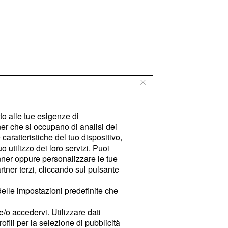
tto alle tue esigenze di
er che si occupano di analisi dei
caratteristiche del tuo dispositivo,
 utilizzo dei loro servizi. Puoi
ner oppure personalizzare le tue
tner terzi, cliccando sul pulsante
delle impostazioni predefinite che
e/o accedervi. Utilizzare dati
rofili per la selezione di pubblicità