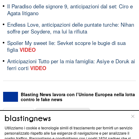
Il Paradiso delle signore 9, anticipazioni dal set: Ciro e
Agata litigano
Endless Love, anticipazioni delle puntate turche: Nihan
soffre per Soydere, ma lui la rifiuta
Spoiler My sweet lie: Sevket scopre le bugie di sua
figlia
VIDEO
Anticipazioni Tutto per la mia famiglia: Asiye e Doruk ai
ferri corti
VIDEO
Blasting News lavora con l’Unione Europea nella lotta
contro le fake news
ABOUT
LINEA EDITORIALE
Utilizziamo i cookie e tecnologie simili di tracciamento per fornirti un servizio
Questa sezione offre informazioni trasparenti su Blasting
personalizzato rispetto alle tue esigenze di navigazione e per analizzare il
nostro traffico. Raccogliamo e condividiamo con i nostri
1624
partner che si