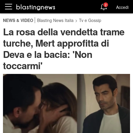
2
Accedi
NEWS & VIDEO
Blasting News Italia
>
Tv e Gossip
La rosa della vendetta trame
turche, Mert approfitta di
Deva e la bacia: 'Non
toccarmi'