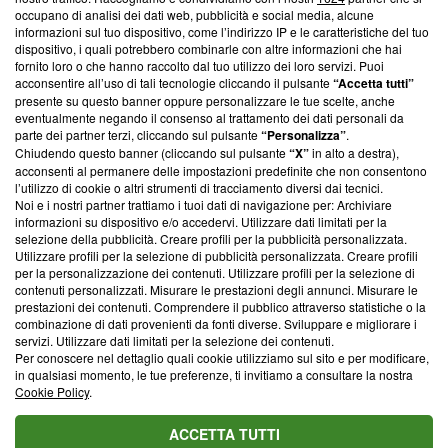
News, sui nostri processi editoriali e su come ci impegniamo a
occupano di analisi dei dati web, pubblicità e social media, alcune
creare news di qualità. Inoltre, afferma la nostra aderenza a
informazioni sul tuo dispositivo, come l’indirizzo IP e le caratteristiche del tuo
‘Trust Project - News with Integrity’
Blasting News non è
dispositivo, i quali potrebbero combinarle con altre informazioni che hai
ancora membro del programma, ma ha richiesto di farne
fornito loro o che hanno raccolto dal tuo utilizzo dei loro servizi. Puoi
parte; Trust Project non ha ancora effettuato una verifica di
acconsentire all’uso di tali tecnologie cliccando il pulsante
“Accetta tutti”
conformità agli standard.
presente su questo banner oppure personalizzare le tue scelte, anche
eventualmente negando il consenso al trattamento dei dati personali da
parte dei partner terzi, cliccando sul pulsante
“Personalizza”
.
Su di noi
Chiudendo questo banner (cliccando sul pulsante
“X”
in alto a destra),
acconsenti al permanere delle impostazioni predefinite che non consentono
Team editoriale
l’utilizzo di cookie o altri strumenti di tracciamento diversi dai tecnici.
Noi e i nostri partner trattiamo i tuoi dati di navigazione per: Archiviare
Corporate
informazioni su dispositivo e/o accedervi. Utilizzare dati limitati per la
selezione della pubblicità. Creare profili per la pubblicità personalizzata.
Redazione
Utilizzare profili per la selezione di pubblicità personalizzata. Creare profili
per la personalizzazione dei contenuti. Utilizzare profili per la selezione di
Informativa Privacy
contenuti personalizzati. Misurare le prestazioni degli annunci. Misurare le
prestazioni dei contenuti. Comprendere il pubblico attraverso statistiche o la
Cookie Policy
combinazione di dati provenienti da fonti diverse. Sviluppare e migliorare i
servizi. Utilizzare dati limitati per la selezione dei contenuti.
Blasting SA, IDI CHE-247.845.224, Via Carlo Frasca, 3 - 6900
Per conoscere nel dettaglio quali cookie utilizziamo sul sito e per modificare,
Lugano (Svizzera) Tel:
+39 0690258937
in qualsiasi momento, le tue preferenze, ti invitiamo a consultare la nostra
Cookie Policy
.
© 2026 Blasting News
ACCETTA TUTTI