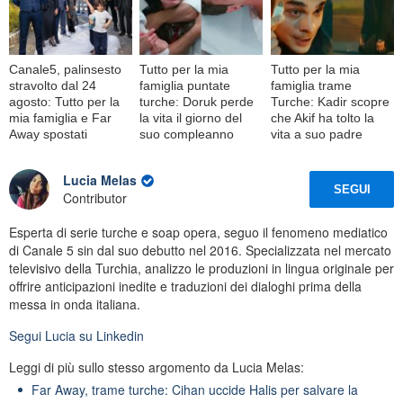
Canale5, palinsesto
Tutto per la mia
Tutto per la mia
stravolto dal 24
famiglia puntate
famiglia trame
agosto: Tutto per la
turche: Doruk perde
Turche: Kadir scopre
mia famiglia e Far
la vita il giorno del
che Akif ha tolto la
Away spostati
suo compleanno
vita a suo padre
Lucia Melas
SEGUI
Contributor
Esperta di serie turche e soap opera, seguo il fenomeno mediatico
di Canale 5 sin dal suo debutto nel 2016. Specializzata nel mercato
televisivo della Turchia, analizzo le produzioni in lingua originale per
offrire anticipazioni inedite e traduzioni dei dialoghi prima della
messa in onda italiana.
Segui
Lucia
su Linkedin
Leggi di più sullo stesso argomento da Lucia Melas:
Far Away, trame turche: Cihan uccide Halis per salvare la