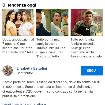
Di tendenza oggi
Upas, anticipazioni al
Tutto per la mia
Tutto per la mia
7 agosto: Clara
famiglia trame
famiglia episodio
scopre che Eduardo
Turchia, Akif su una
6/08: gli Eren
l'ha tradita con Stella
ruspa a casa Eren:
diventano ricchi,
'Distruggo tutto'
Asiye di nuovo single
Elisabetta Bertolini
SEGUI
Contributor
Faccio parte del team Blasting da dieci anni, dove ho scritto più di
11000 articoli.. Sono una stimata collaboratrice di Melascrivi,
Greatcontent e O2O, dove mi sono contraddistinta per la mia
puntualità e precisione.
Segui
Elisabetta
su Facebook