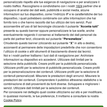
personalizzato rispetto alle tue esigenze di navigazione e per analizzare il
Questa sezione offre informazioni trasparenti su Blasting
nostro traffico. Raccogliamo e condividiamo con i nostri
1624
partner che si
News, sui nostri processi editoriali e su come ci impegniamo a
occupano di analisi dei dati web, pubblicità e social media, alcune
creare news di qualità. Inoltre, afferma la nostra aderenza a
informazioni sul tuo dispositivo, come l’indirizzo IP e le caratteristiche del tuo
‘Trust Project - News with Integrity’
Blasting News non è
dispositivo, i quali potrebbero combinarle con altre informazioni che hai
fornito loro o che hanno raccolto dal tuo utilizzo dei loro servizi. Puoi
ancora membro del programma, ma ha richiesto di farne
acconsentire all’uso di tali tecnologie cliccando il pulsante
“Accetta tutti”
parte; Trust Project non ha ancora effettuato una verifica di
presente su questo banner oppure personalizzare le tue scelte, anche
conformità agli standard.
eventualmente negando il consenso al trattamento dei dati personali da
parte dei partner terzi, cliccando sul pulsante
“Personalizza”
.
Su di noi
Chiudendo questo banner (cliccando sul pulsante
“X”
in alto a destra),
acconsenti al permanere delle impostazioni predefinite che non consentono
Team editoriale
l’utilizzo di cookie o altri strumenti di tracciamento diversi dai tecnici.
Noi e i nostri partner trattiamo i tuoi dati di navigazione per: Archiviare
Corporate
informazioni su dispositivo e/o accedervi. Utilizzare dati limitati per la
selezione della pubblicità. Creare profili per la pubblicità personalizzata.
Redazione
Utilizzare profili per la selezione di pubblicità personalizzata. Creare profili
per la personalizzazione dei contenuti. Utilizzare profili per la selezione di
Informativa Privacy
contenuti personalizzati. Misurare le prestazioni degli annunci. Misurare le
prestazioni dei contenuti. Comprendere il pubblico attraverso statistiche o la
Cookie Policy
combinazione di dati provenienti da fonti diverse. Sviluppare e migliorare i
servizi. Utilizzare dati limitati per la selezione dei contenuti.
Per conoscere nel dettaglio quali cookie utilizziamo sul sito e per modificare,
Blasting SA, IDI CHE-247.845.224, Via Carlo Frasca, 3 - 6900
in qualsiasi momento, le tue preferenze, ti invitiamo a consultare la nostra
Lugano (Svizzera) Tel:
+39 0690258937
Cookie Policy
.
© 2026 Blasting News