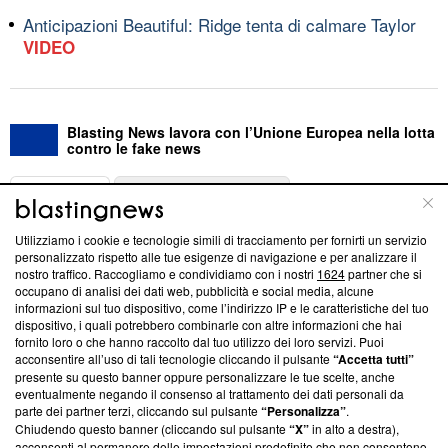
Anticipazioni Beautiful: Ridge tenta di calmare Taylor
VIDEO
Blasting News lavora con l’Unione Europea nella lotta
contro le fake news
ABOUT
LINEA EDITORIALE
Utilizziamo i cookie e tecnologie simili di tracciamento per fornirti un servizio
Questa sezione offre informazioni trasparenti su Blasting
personalizzato rispetto alle tue esigenze di navigazione e per analizzare il
nostro traffico. Raccogliamo e condividiamo con i nostri
1624
partner che si
News, sui nostri processi editoriali e su come ci impegniamo a
occupano di analisi dei dati web, pubblicità e social media, alcune
creare news di qualità. Inoltre, afferma la nostra aderenza a
informazioni sul tuo dispositivo, come l’indirizzo IP e le caratteristiche del tuo
‘Trust Project - News with Integrity’
Blasting News non è
dispositivo, i quali potrebbero combinarle con altre informazioni che hai
ancora membro del programma, ma ha richiesto di farne
fornito loro o che hanno raccolto dal tuo utilizzo dei loro servizi. Puoi
parte; Trust Project non ha ancora effettuato una verifica di
acconsentire all’uso di tali tecnologie cliccando il pulsante
“Accetta tutti”
conformità agli standard.
presente su questo banner oppure personalizzare le tue scelte, anche
eventualmente negando il consenso al trattamento dei dati personali da
parte dei partner terzi, cliccando sul pulsante
“Personalizza”
.
Su di noi
Chiudendo questo banner (cliccando sul pulsante
“X”
in alto a destra),
acconsenti al permanere delle impostazioni predefinite che non consentono