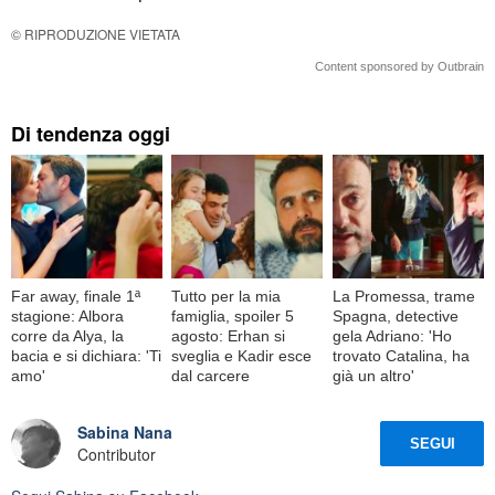
© RIPRODUZIONE VIETATA
Content sponsored by Outbrain
Di tendenza oggi
Far away, finale 1ª
Tutto per la mia
La Promessa, trame
stagione: Albora
famiglia, spoiler 5
Spagna, detective
corre da Alya, la
agosto: Erhan si
gela Adriano: 'Ho
bacia e si dichiara: 'Ti
sveglia e Kadir esce
trovato Catalina, ha
amo'
dal carcere
già un altro'
Sabina Nana
SEGUI
Contributor