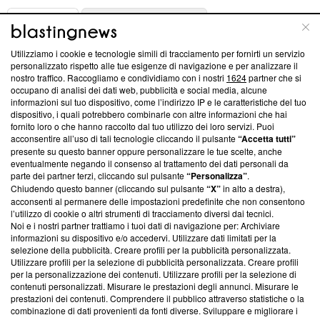
ABOUT
LINEA EDITORIALE
Utilizziamo i cookie e tecnologie simili di tracciamento per fornirti un servizio
Questa sezione offre informazioni trasparenti su Blasting
personalizzato rispetto alle tue esigenze di navigazione e per analizzare il
nostro traffico. Raccogliamo e condividiamo con i nostri
1624
partner che si
News, sui nostri processi editoriali e su come ci impegniamo a
occupano di analisi dei dati web, pubblicità e social media, alcune
creare news di qualità. Inoltre, afferma la nostra aderenza a
informazioni sul tuo dispositivo, come l’indirizzo IP e le caratteristiche del tuo
‘Trust Project - News with Integrity’
Blasting News non è
dispositivo, i quali potrebbero combinarle con altre informazioni che hai
ancora membro del programma, ma ha richiesto di farne
fornito loro o che hanno raccolto dal tuo utilizzo dei loro servizi. Puoi
parte; Trust Project non ha ancora effettuato una verifica di
acconsentire all’uso di tali tecnologie cliccando il pulsante
“Accetta tutti”
conformità agli standard.
presente su questo banner oppure personalizzare le tue scelte, anche
eventualmente negando il consenso al trattamento dei dati personali da
parte dei partner terzi, cliccando sul pulsante
“Personalizza”
.
Su di noi
Chiudendo questo banner (cliccando sul pulsante
“X”
in alto a destra),
acconsenti al permanere delle impostazioni predefinite che non consentono
Team editoriale
l’utilizzo di cookie o altri strumenti di tracciamento diversi dai tecnici.
Noi e i nostri partner trattiamo i tuoi dati di navigazione per: Archiviare
Corporate
informazioni su dispositivo e/o accedervi. Utilizzare dati limitati per la
selezione della pubblicità. Creare profili per la pubblicità personalizzata.
Redazione
Utilizzare profili per la selezione di pubblicità personalizzata. Creare profili
per la personalizzazione dei contenuti. Utilizzare profili per la selezione di
Informativa Privacy
contenuti personalizzati. Misurare le prestazioni degli annunci. Misurare le
prestazioni dei contenuti. Comprendere il pubblico attraverso statistiche o la
Cookie Policy
combinazione di dati provenienti da fonti diverse. Sviluppare e migliorare i