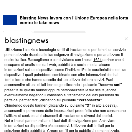
Blasting News lavora con l’Unione Europea nella lotta
contro le fake news
ABOUT
LINEA EDITORIALE
Utilizziamo i cookie e tecnologie simili di tracciamento per fornirti un servizio
Questa sezione offre informazioni trasparenti su Blasting
personalizzato rispetto alle tue esigenze di navigazione e per analizzare il
nostro traffico. Raccogliamo e condividiamo con i nostri
1624
partner che si
News, sui nostri processi editoriali e su come ci impegniamo a
occupano di analisi dei dati web, pubblicità e social media, alcune
creare news di qualità. Inoltre, afferma la nostra aderenza a
informazioni sul tuo dispositivo, come l’indirizzo IP e le caratteristiche del tuo
‘Trust Project - News with Integrity’
Blasting News non è
dispositivo, i quali potrebbero combinarle con altre informazioni che hai
ancora membro del programma, ma ha richiesto di farne
fornito loro o che hanno raccolto dal tuo utilizzo dei loro servizi. Puoi
parte; Trust Project non ha ancora effettuato una verifica di
acconsentire all’uso di tali tecnologie cliccando il pulsante
“Accetta tutti”
conformità agli standard.
presente su questo banner oppure personalizzare le tue scelte, anche
eventualmente negando il consenso al trattamento dei dati personali da
parte dei partner terzi, cliccando sul pulsante
“Personalizza”
.
Su di noi
Chiudendo questo banner (cliccando sul pulsante
“X”
in alto a destra),
acconsenti al permanere delle impostazioni predefinite che non consentono
Team editoriale
l’utilizzo di cookie o altri strumenti di tracciamento diversi dai tecnici.
Noi e i nostri partner trattiamo i tuoi dati di navigazione per: Archiviare
Corporate
informazioni su dispositivo e/o accedervi. Utilizzare dati limitati per la
selezione della pubblicità. Creare profili per la pubblicità personalizzata.