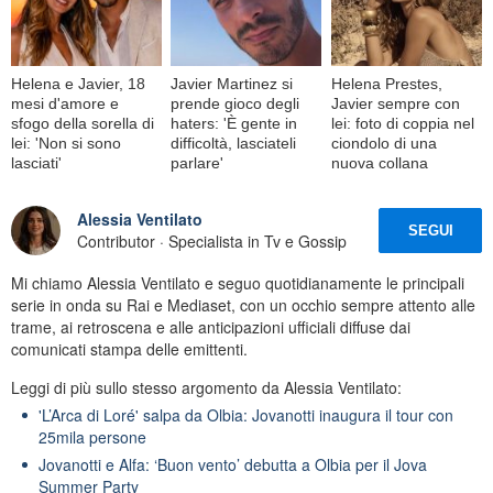
Helena e Javier, 18
Javier Martinez si
Helena Prestes,
mesi d'amore e
prende gioco degli
Javier sempre con
sfogo della sorella di
haters: 'È gente in
lei: foto di coppia nel
lei: 'Non si sono
difficoltà, lasciateli
ciondolo di una
lasciati'
parlare'
nuova collana
Alessia Ventilato
SEGUI
Contributor · Specialista in Tv e Gossip
Mi chiamo Alessia Ventilato e seguo quotidianamente le principali
serie in onda su Rai e Mediaset, con un occhio sempre attento alle
trame, ai retroscena e alle anticipazioni ufficiali diffuse dai
comunicati stampa delle emittenti.
Leggi di più sullo stesso argomento da Alessia Ventilato:
'L’Arca di Loré' salpa da Olbia: Jovanotti inaugura il tour con
25mila persone
Jovanotti e Alfa: ‘Buon vento’ debutta a Olbia per il Jova
Summer Party