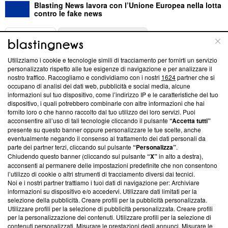
Blasting News lavora con l’Unione Europea nella lotta
contro le fake news
ABOUT
LINEA EDITORIALE
Utilizziamo i cookie e tecnologie simili di tracciamento per fornirti un servizio
Questa sezione offre informazioni trasparenti su Blasting
personalizzato rispetto alle tue esigenze di navigazione e per analizzare il
nostro traffico. Raccogliamo e condividiamo con i nostri
1624
partner che si
News, sui nostri processi editoriali e su come ci impegniamo a
occupano di analisi dei dati web, pubblicità e social media, alcune
creare news di qualità. Inoltre, afferma la nostra aderenza a
informazioni sul tuo dispositivo, come l’indirizzo IP e le caratteristiche del tuo
‘Trust Project - News with Integrity’
Blasting News non è
dispositivo, i quali potrebbero combinarle con altre informazioni che hai
ancora membro del programma, ma ha richiesto di farne
fornito loro o che hanno raccolto dal tuo utilizzo dei loro servizi. Puoi
parte; Trust Project non ha ancora effettuato una verifica di
acconsentire all’uso di tali tecnologie cliccando il pulsante
“Accetta tutti”
conformità agli standard.
presente su questo banner oppure personalizzare le tue scelte, anche
eventualmente negando il consenso al trattamento dei dati personali da
parte dei partner terzi, cliccando sul pulsante
“Personalizza”
.
Su di noi
Chiudendo questo banner (cliccando sul pulsante
“X”
in alto a destra),
acconsenti al permanere delle impostazioni predefinite che non consentono
Team editoriale
l’utilizzo di cookie o altri strumenti di tracciamento diversi dai tecnici.
Noi e i nostri partner trattiamo i tuoi dati di navigazione per: Archiviare
Corporate
informazioni su dispositivo e/o accedervi. Utilizzare dati limitati per la
selezione della pubblicità. Creare profili per la pubblicità personalizzata.
Redazione
Utilizzare profili per la selezione di pubblicità personalizzata. Creare profili
per la personalizzazione dei contenuti. Utilizzare profili per la selezione di
Informativa Privacy
contenuti personalizzati. Misurare le prestazioni degli annunci. Misurare le