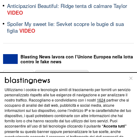
Anticipazioni Beautiful: Ridge tenta di calmare Taylor
VIDEO
Spoiler My sweet lie: Sevket scopre le bugie di sua
figlia
VIDEO
Blasting News lavora con l’Unione Europea nella lotta
contro le fake news
ABOUT
LINEA EDITORIALE
Utilizziamo i cookie e tecnologie simili di tracciamento per fornirti un servizio
Questa sezione offre informazioni trasparenti su Blasting
personalizzato rispetto alle tue esigenze di navigazione e per analizzare il
nostro traffico. Raccogliamo e condividiamo con i nostri
1624
partner che si
News, sui nostri processi editoriali e su come ci impegniamo a
occupano di analisi dei dati web, pubblicità e social media, alcune
creare news di qualità. Inoltre, afferma la nostra aderenza a
informazioni sul tuo dispositivo, come l’indirizzo IP e le caratteristiche del tuo
‘Trust Project - News with Integrity’
Blasting News non è
dispositivo, i quali potrebbero combinarle con altre informazioni che hai
ancora membro del programma, ma ha richiesto di farne
fornito loro o che hanno raccolto dal tuo utilizzo dei loro servizi. Puoi
parte; Trust Project non ha ancora effettuato una verifica di
acconsentire all’uso di tali tecnologie cliccando il pulsante
“Accetta tutti”
conformità agli standard.
presente su questo banner oppure personalizzare le tue scelte, anche
eventualmente negando il consenso al trattamento dei dati personali da