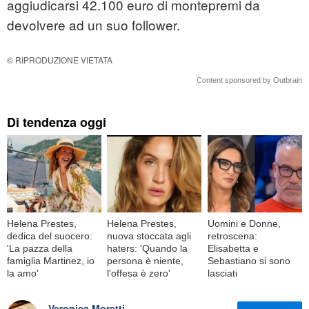
aggiudicarsi 42.100 euro di montepremi da
devolvere ad un suo follower.
© RIPRODUZIONE VIETATA
Content sponsored by Outbrain
Di tendenza oggi
Helena Prestes,
Helena Prestes,
Uomini e Donne,
dedica del suocero:
nuova stoccata agli
retroscena:
'La pazza della
haters: 'Quando la
Elisabetta e
famiglia Martinez, io
persona è niente,
Sebastiano si sono
la amo'
l'offesa è zero'
lasciati
Veronica Moretti