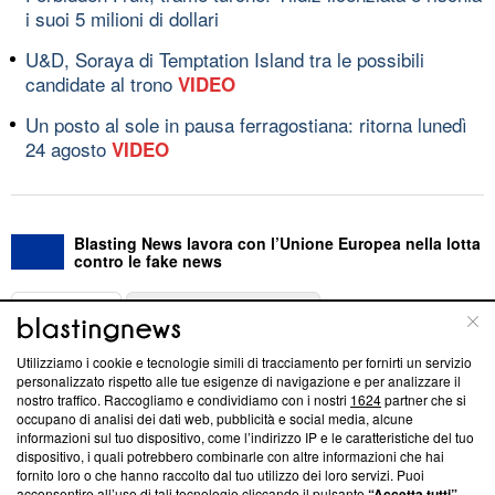
i suoi 5 milioni di dollari
U&D, Soraya di Temptation Island tra le possibili
candidate al trono
VIDEO
Un posto al sole in pausa ferragostiana: ritorna lunedì
24 agosto
VIDEO
Blasting News lavora con l’Unione Europea nella lotta
contro le fake news
ABOUT
LINEA EDITORIALE
Utilizziamo i cookie e tecnologie simili di tracciamento per fornirti un servizio
Questa sezione offre informazioni trasparenti su Blasting
personalizzato rispetto alle tue esigenze di navigazione e per analizzare il
nostro traffico. Raccogliamo e condividiamo con i nostri
1624
partner che si
News, sui nostri processi editoriali e su come ci impegniamo a
occupano di analisi dei dati web, pubblicità e social media, alcune
creare news di qualità. Inoltre, afferma la nostra aderenza a
informazioni sul tuo dispositivo, come l’indirizzo IP e le caratteristiche del tuo
‘Trust Project - News with Integrity’
Blasting News non è
dispositivo, i quali potrebbero combinarle con altre informazioni che hai
ancora membro del programma, ma ha richiesto di farne
fornito loro o che hanno raccolto dal tuo utilizzo dei loro servizi. Puoi
parte; Trust Project non ha ancora effettuato una verifica di
acconsentire all’uso di tali tecnologie cliccando il pulsante
“Accetta tutti”