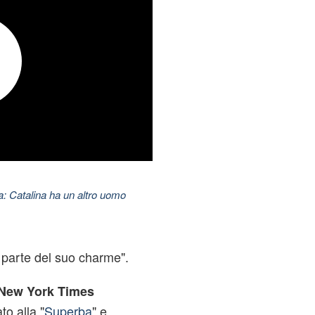
: Catalina ha un altro uomo
parte del suo charme".
New York Times
to alla "
Superba
" e