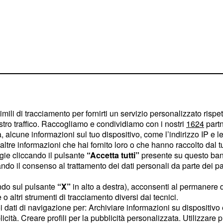
imili di tracciamento per fornirti un servizio personalizzato rispe
stro traffico. Raccogliamo e condividiamo con i nostri
1624
partn
 alcune informazioni sul tuo dispositivo, come l’indirizzo IP e le 
ltre informazioni che hai fornito loro o che hanno raccolto dal tuo
ogie cliccando il pulsante
“Accetta tutti”
presente su questo ban
n puoi più cancellarla"
o il consenso al trattamento dei dati personali da parte dei par
 e un'anima come
ndo sul pulsante
“X”
in alto a destra), acconsenti al permanere 
o altri strumenti di tracciamento diversi dai tecnici.
uoi dati di navigazione per: Archiviare informazioni su dispositivo 
he sta la forza di Genova.
licità. Creare profili per la pubblicità personalizzata. Utilizzare p