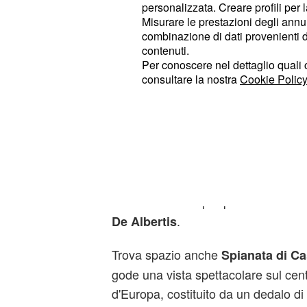
personalizzata. Creare profili per 
Misurare le prestazioni degli annun
Le attrazioni
combinazione di dati provenienti da 
contenuti.
"Non c'è una lista di attrazioni predig
Per conoscere nel dettaglio quali c
Frank, ma anzi, la città "richiede c
consultare la nostra
Cookie Policy
sforzo per fare la propria esperienz
L'autore evoca la sua "
curiosa top
le montagne alle spalle, con i suoi s
di funicolari e ascensori, come quel
ha la sua unicità nel fatto di proced
orizzontalmente per poi andare in ve
.
De Albertis
Trova spazio anche
Spianata di Ca
gode una vista spettacolare sul cent
d'Europa, costituito da un dedalo di v