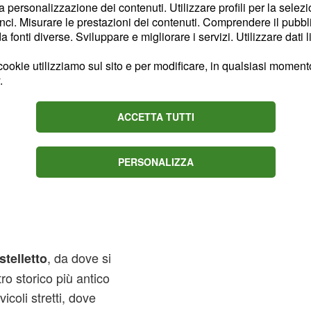
la personalizzazione dei contenuti. Utilizzare profili per la selez
ci. Misurare le prestazioni dei contenuti. Comprendere il pubblic
fonti diverse. Sviluppare e migliorare i servizi. Utilizzare dati l
erite, imperdibili" scrive
ookie utilizziamo sul sito e per modificare, in qualsiasi momento,
he ognuno faccia uno
.
a che poi verrà ripagato".
ACCETTA TUTTI
", con la costa e
ografia
ali e scendi, le dozzine
PERSONALIZZA
lo di Montegalletto, che
ere prima
rticale fino al
Castello
, da dove si
stelletto
ro storico più antico
icoli stretti, dove