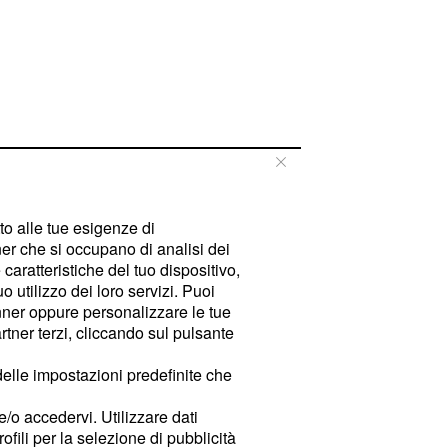
tto alle tue esigenze di
er che si occupano di analisi dei
caratteristiche del tuo dispositivo,
 utilizzo dei loro servizi. Puoi
ner oppure personalizzare le tue
tner terzi, cliccando sul pulsante
delle impostazioni predefinite che
e/o accedervi. Utilizzare dati
rofili per la selezione di pubblicità