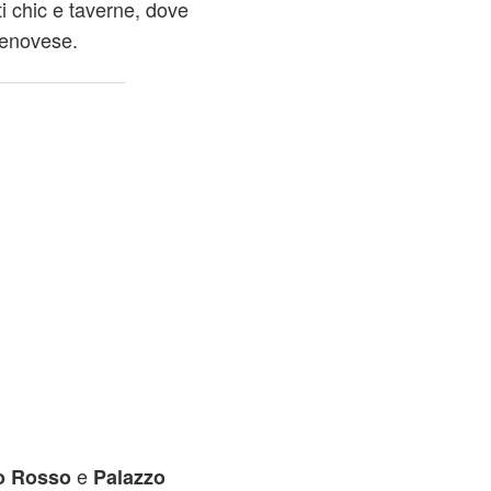
i chic e taverne, dove
 genovese.
e
o Rosso
Palazzo