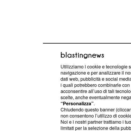
Utilizziamo i cookie e tecnologie s
navigazione e per analizzare il no
dati web, pubblicità e social media,
i quali potrebbero combinarle con a
acconsentire all’uso di tali tecnol
"Una volta che hai Genova dentro no
scelte, anche eventualmente negand
dice Wolfson "Genova ha un cuore
“Personalizza”
.
Chiudendo questo banner (clicca
nessun'altra".
non consentono l’utilizzo di cookie 
Noi e i nostri partner trattiamo i t
Ed è proprio nella sua singolarità c
limitati per la selezione della pubb