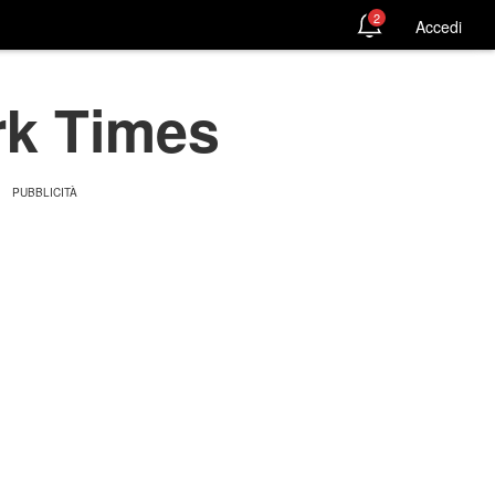
2
Accedi
rk Times