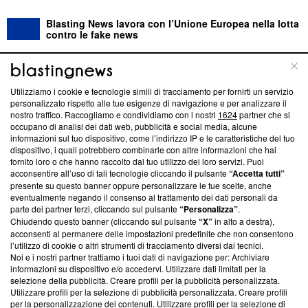
Blasting News lavora con l’Unione Europea nella lotta
contro le fake news
ABOUT
LINEA EDITORIALE
Utilizziamo i cookie e tecnologie simili di tracciamento per fornirti un servizio
personalizzato rispetto alle tue esigenze di navigazione e per analizzare il
Questa sezione offre informazioni trasparenti su Blasting
nostro traffico. Raccogliamo e condividiamo con i nostri
1624
partner che si
News, sui nostri processi editoriali e su come ci impegniamo a
occupano di analisi dei dati web, pubblicità e social media, alcune
creare news di qualità. Inoltre, afferma la nostra aderenza a
informazioni sul tuo dispositivo, come l’indirizzo IP e le caratteristiche del tuo
‘Trust Project - News with Integrity’
Blasting News non è
dispositivo, i quali potrebbero combinarle con altre informazioni che hai
fornito loro o che hanno raccolto dal tuo utilizzo dei loro servizi. Puoi
ancora membro del programma, ma ha richiesto di farne
acconsentire all’uso di tali tecnologie cliccando il pulsante
“Accetta tutti”
parte; Trust Project non ha ancora effettuato una verifica di
presente su questo banner oppure personalizzare le tue scelte, anche
conformità agli standard.
eventualmente negando il consenso al trattamento dei dati personali da
parte dei partner terzi, cliccando sul pulsante
“Personalizza”
.
Su di noi
Chiudendo questo banner (cliccando sul pulsante
“X”
in alto a destra),
acconsenti al permanere delle impostazioni predefinite che non consentono
Team editoriale
l’utilizzo di cookie o altri strumenti di tracciamento diversi dai tecnici.
Noi e i nostri partner trattiamo i tuoi dati di navigazione per: Archiviare
Corporate
informazioni su dispositivo e/o accedervi. Utilizzare dati limitati per la
selezione della pubblicità. Creare profili per la pubblicità personalizzata.
Redazione
Utilizzare profili per la selezione di pubblicità personalizzata. Creare profili
per la personalizzazione dei contenuti. Utilizzare profili per la selezione di