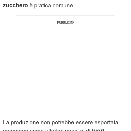
è pratica comune.
zucchero
La produzione non potrebbe essere esportata
nemmeno verso ulteriori paesi al di
fuori