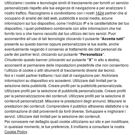
Utilizziamo i cookie e tecnologie simili di tracciamento per fornirti un servizio
personalizzato rispetto alle tue esigenze di navigazione e per analizzare il
Questa sezione offre informazioni trasparenti su Blasting
nostro traffico. Raccogliamo e condividiamo con i nostri
1624
partner che si
News, sui nostri processi editoriali e su come ci impegniamo a
occupano di analisi dei dati web, pubblicità e social media, alcune
creare news di qualità. Inoltre, afferma la nostra aderenza a
informazioni sul tuo dispositivo, come l’indirizzo IP e le caratteristiche del tuo
‘Trust Project - News with Integrity’
Blasting News non è
dispositivo, i quali potrebbero combinarle con altre informazioni che hai
fornito loro o che hanno raccolto dal tuo utilizzo dei loro servizi. Puoi
ancora membro del programma, ma ha richiesto di farne
acconsentire all’uso di tali tecnologie cliccando il pulsante
“Accetta tutti”
parte; Trust Project non ha ancora effettuato una verifica di
presente su questo banner oppure personalizzare le tue scelte, anche
conformità agli standard.
eventualmente negando il consenso al trattamento dei dati personali da
parte dei partner terzi, cliccando sul pulsante
“Personalizza”
.
Su di noi
Chiudendo questo banner (cliccando sul pulsante
“X”
in alto a destra),
acconsenti al permanere delle impostazioni predefinite che non consentono
Team editoriale
l’utilizzo di cookie o altri strumenti di tracciamento diversi dai tecnici.
Noi e i nostri partner trattiamo i tuoi dati di navigazione per: Archiviare
Corporate
informazioni su dispositivo e/o accedervi. Utilizzare dati limitati per la
selezione della pubblicità. Creare profili per la pubblicità personalizzata.
Redazione
Utilizzare profili per la selezione di pubblicità personalizzata. Creare profili
per la personalizzazione dei contenuti. Utilizzare profili per la selezione di
Informativa Privacy
contenuti personalizzati. Misurare le prestazioni degli annunci. Misurare le
prestazioni dei contenuti. Comprendere il pubblico attraverso statistiche o la
Cookie Policy
combinazione di dati provenienti da fonti diverse. Sviluppare e migliorare i
servizi. Utilizzare dati limitati per la selezione dei contenuti.
Per conoscere nel dettaglio quali cookie utilizziamo sul sito e per modificare,
Blasting SA, IDI CHE-247.845.224, Via Carlo Frasca, 3 - 6900
in qualsiasi momento, le tue preferenze, ti invitiamo a consultare la nostra
Lugano (Svizzera) Tel:
+39 0690258937
Cookie Policy
.