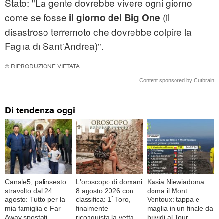
Stato: "La gente dovrebbe vivere ogni giorno
come se fosse
(il
il giorno del Big One
disastroso terremoto che dovrebbe colpire la
Faglia di Sant'Andrea)".
© RIPRODUZIONE VIETATA
Content sponsored by Outbrain
Di tendenza oggi
Canale5, palinsesto
L'oroscopo di domani
Kasia Niewiadoma
stravolto dal 24
8 agosto 2026 con
doma il Mont
agosto: Tutto per la
classifica: 1ﾟToro,
Ventoux: tappa e
mia famiglia e Far
finalmente
maglia in un finale da
Away spostati
riconquista la vetta
brividi al Tour