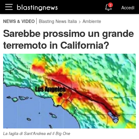
2
Accedi
NEWS & VIDEO
Blasting News Italia
>
Ambiente
Sarebbe prossimo un grande
terremoto in California?
La faglia di Sant'Andrea ed il Big One