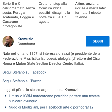
Serie B e C,
Crotone, stop alla
Altino, anziana
calciomercato senza
fornitura idrica:
uccisa a martellate:
sosta: Perugia
possibili disagi nella
fermato il nipote
scatenato, Foggia e
notte tra il 6 e il 7
25enne
Casarano
agosto
protagoniste
Kremuzio
SEGUI
Contributor
Nato nel lontano 1957, si interessa di razzi (è presidente della
Federazione Missilistica Europea), ufologia (direttore del Cisu
Roma e Mufon State Section Director Centro Italia).
Segui
Stefano
su Facebook
Segui
Stefano
su Twitter
Leggi di più sullo stesso argomento da Kremuzio:
Il missile ICBM nordcoreano potrebbe portare una testata
nucleare ovunque
Nudo di Modigliani, per Facebook arte o pornografia?