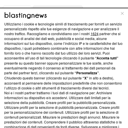
ABOUT
LINEA EDITORIALE
Utilizziamo i cookie e tecnologie simili di tracciamento per fornirti un servizio
Questa sezione offre informazioni trasparenti su Blasting
personalizzato rispetto alle tue esigenze di navigazione e per analizzare il
nostro traffico. Raccogliamo e condividiamo con i nostri
1624
partner che si
News, sui nostri processi editoriali e su come ci impegniamo a
occupano di analisi dei dati web, pubblicità e social media, alcune
creare news di qualità. Inoltre, afferma la nostra aderenza a
informazioni sul tuo dispositivo, come l’indirizzo IP e le caratteristiche del tuo
‘Trust Project - News with Integrity’
Blasting News non è
dispositivo, i quali potrebbero combinarle con altre informazioni che hai
ancora membro del programma, ma ha richiesto di farne
fornito loro o che hanno raccolto dal tuo utilizzo dei loro servizi. Puoi
parte; Trust Project non ha ancora effettuato una verifica di
acconsentire all’uso di tali tecnologie cliccando il pulsante
“Accetta tutti”
conformità agli standard.
presente su questo banner oppure personalizzare le tue scelte, anche
eventualmente negando il consenso al trattamento dei dati personali da
parte dei partner terzi, cliccando sul pulsante
“Personalizza”
.
Su di noi
Chiudendo questo banner (cliccando sul pulsante
“X”
in alto a destra),
acconsenti al permanere delle impostazioni predefinite che non consentono
Team editoriale
l’utilizzo di cookie o altri strumenti di tracciamento diversi dai tecnici.
Noi e i nostri partner trattiamo i tuoi dati di navigazione per: Archiviare
Corporate
informazioni su dispositivo e/o accedervi. Utilizzare dati limitati per la
selezione della pubblicità. Creare profili per la pubblicità personalizzata.
Redazione
Utilizzare profili per la selezione di pubblicità personalizzata. Creare profili
per la personalizzazione dei contenuti. Utilizzare profili per la selezione di
Informativa Privacy
contenuti personalizzati. Misurare le prestazioni degli annunci. Misurare le
prestazioni dei contenuti. Comprendere il pubblico attraverso statistiche o la
Cookie Policy
combinazione di dati provenienti da fonti diverse. Sviluppare e migliorare i