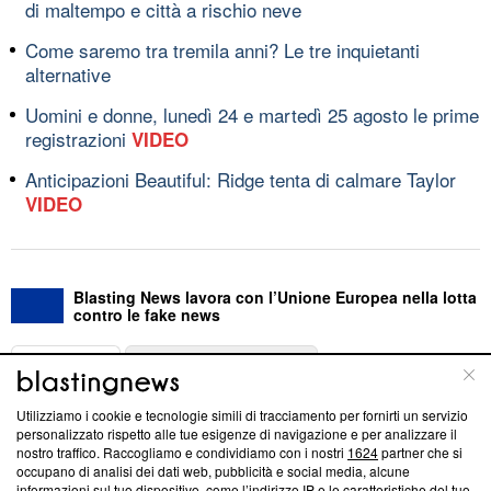
di maltempo e città a rischio neve
Come saremo tra tremila anni? Le tre inquietanti
alternative
Uomini e donne, lunedì 24 e martedì 25 agosto le prime
registrazioni
VIDEO
Anticipazioni Beautiful: Ridge tenta di calmare Taylor
VIDEO
Blasting News lavora con l’Unione Europea nella lotta
contro le fake news
ABOUT
LINEA EDITORIALE
Utilizziamo i cookie e tecnologie simili di tracciamento per fornirti un servizio
Questa sezione offre informazioni trasparenti su Blasting
personalizzato rispetto alle tue esigenze di navigazione e per analizzare il
nostro traffico. Raccogliamo e condividiamo con i nostri
1624
partner che si
News, sui nostri processi editoriali e su come ci impegniamo a
occupano di analisi dei dati web, pubblicità e social media, alcune
creare news di qualità. Inoltre, afferma la nostra aderenza a
informazioni sul tuo dispositivo, come l’indirizzo IP e le caratteristiche del tuo