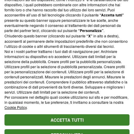
‘Trust Project - News with Integrity’
Blasting News non è
dispositivo, i quali potrebbero combinarle con altre informazioni che hai
ancora membro del programma, ma ha richiesto di farne
fornito loro o che hanno raccolto dal tuo utilizzo dei loro servizi. Puoi
parte; Trust Project non ha ancora effettuato una verifica di
acconsentire all’uso di tali tecnologie cliccando il pulsante
“Accetta tutti”
conformità agli standard.
presente su questo banner oppure personalizzare le tue scelte, anche
eventualmente negando il consenso al trattamento dei dati personali da
parte dei partner terzi, cliccando sul pulsante
“Personalizza”
.
Su di noi
Chiudendo questo banner (cliccando sul pulsante
“X”
in alto a destra),
acconsenti al permanere delle impostazioni predefinite che non consentono
Team editoriale
l’utilizzo di cookie o altri strumenti di tracciamento diversi dai tecnici.
Noi e i nostri partner trattiamo i tuoi dati di navigazione per: Archiviare
Corporate
informazioni su dispositivo e/o accedervi. Utilizzare dati limitati per la
selezione della pubblicità. Creare profili per la pubblicità personalizzata.
Redazione
Utilizzare profili per la selezione di pubblicità personalizzata. Creare profili
per la personalizzazione dei contenuti. Utilizzare profili per la selezione di
Informativa Privacy
contenuti personalizzati. Misurare le prestazioni degli annunci. Misurare le
prestazioni dei contenuti. Comprendere il pubblico attraverso statistiche o la
Cookie Policy
combinazione di dati provenienti da fonti diverse. Sviluppare e migliorare i
servizi. Utilizzare dati limitati per la selezione dei contenuti.
Blasting SA, IDI CHE-247.845.224, Via Carlo Frasca, 3 - 6900
Per conoscere nel dettaglio quali cookie utilizziamo sul sito e per modificare,
Lugano (Svizzera) Tel:
+39 0690258937
in qualsiasi momento, le tue preferenze, ti invitiamo a consultare la nostra
Cookie Policy
.
© 2026 Blasting News
ACCETTA TUTTI