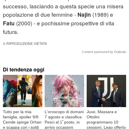
successo, lasciando a questa specie una misera
popolazione di due femmine -
(1989) e
Najin
(2000) - e pochissime prospettive di vita
Fatu
futura.
© RIPRODUZIONE VIETATA
Content sponsored by Outbrain
Di tendenza oggi
Tutto per la mia
L'oroscopo di domani
Juve, Massara e
famiglia, spoiler 9/8:
7 agosto e classifica:
Ottolini
Cemile spinge Orhan
Pesci al 1ﾟposto, in
programmano 10
e scappa con i soldi
arrivo occasioni
cessioni, Leao offerto