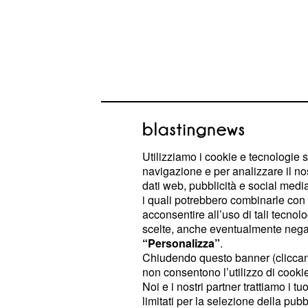
Utilizziamo i cookie e tecnologie s
navigazione e per analizzare il no
dati web, pubblicità e social media,
i quali potrebbero combinarle con a
I padroni di casa hanno aumentato l
acconsentire all’uso di tali tecnol
riusciti, prima con
e poi con
Eder
S
scelte, anche eventualmente negand
del centrocampista della Nazionale)
“Personalizza”
.
Chiudendo questo banner (clicca
sfida.
non consentono l’utilizzo di cookie 
Noi e i nostri partner trattiamo i t
Domenica prossima, la
Sampdoria
limitati per la selezione della pubb