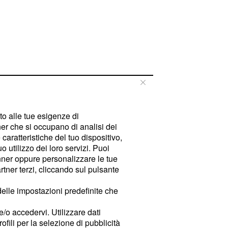
tto alle tue esigenze di
er che si occupano di analisi dei
caratteristiche del tuo dispositivo,
 utilizzo dei loro servizi. Puoi
ner oppure personalizzare le tue
tner terzi, cliccando sul pulsante
delle impostazioni predefinite che
e/o accedervi. Utilizzare dati
rofili per la selezione di pubblicità