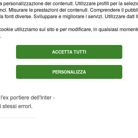
2 contro il Verona),
la personalizzazione dei contenuti. Utilizzare profili per la selez
ci. Misurare le prestazioni dei contenuti. Comprendere il pubblic
rsi in casa contro l'altra
fonti diverse. Sviluppare e migliorare i servizi. Utilizzare dati l
ookie utilizziamo sul sito e per modificare, in qualsiasi momento,
.
 ragazzi',
lo zero in
ACCETTA TUTTI
o
è
Walter Zenga
PERSONALIZZA
quadra: 'Faccio i
 siamo dimenticati la
ex portiere dell'Inter -
 stessi errori.