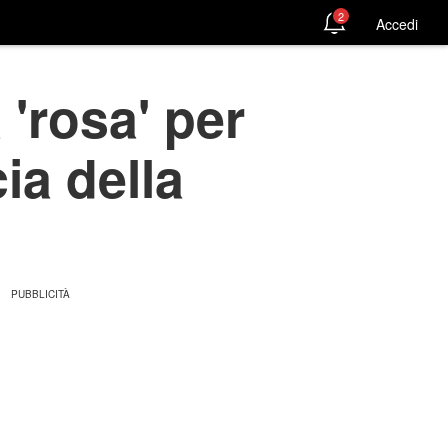
2
Accedi
'rosa' per
ia della