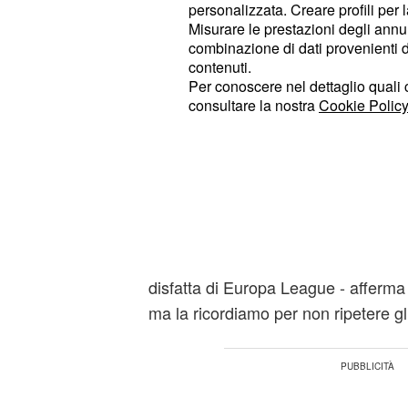
casa
contro il
Torino (reduce dal 2-
personalizzata. Creare profili per 
Misurare le prestazioni degli annun
mentre il Bologna cercherà di riscatta
combinazione di dati provenienti da 
neo promossa, il Frosinone.
contenuti.
Per conoscere nel dettaglio quali c
consultare la nostra
Cookie Policy
Zenga 'complimenti ai
Rossi 'Non fa piacere 
classifica'
A fine partita, il tecnico blucerchiat
soddisfatto della prestazione della s
complimenti ai miei giocatori: non ci
disfatta di Europa League - afferma l'
ma la ricordiamo per non ripetere gli