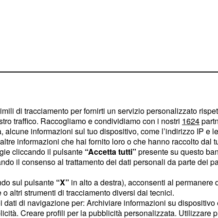
imili di tracciamento per fornirti un servizio personalizzato rispe
stro traffico. Raccogliamo e condividiamo con i nostri
1624
partn
 alcune informazioni sul tuo dispositivo, come l’indirizzo IP e le 
ltre informazioni che hai fornito loro o che hanno raccolto dal tuo
a loro pressione e sono
ogie cliccando il pulsante
“Accetta tutti”
presente su questo ban
(splendido il gol
oriano
o il consenso al trattamento dei dati personali da parte dei par
 a portare a casa la
ndo sul pulsante
“X”
in alto a destra), acconsenti al permanere 
o altri strumenti di tracciamento diversi dai tecnici.
uoi dati di navigazione per: Archiviare informazioni su dispositivo 
è attesa dal match fuori
licità. Creare profili per la pubblicità personalizzata. Utilizzare p